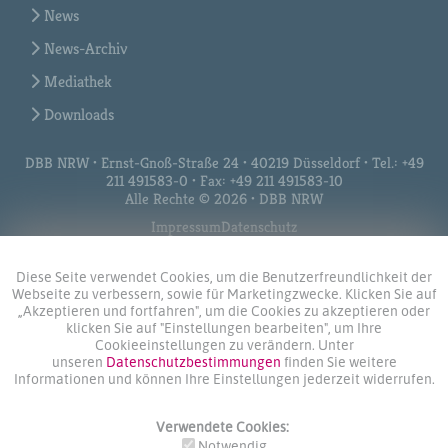
News
News-Archiv
Mediathek
Downloads
DBB NRW • Ernst-Gnoß-Straße 24 • 40219 Düsseldorf • Tel.: +49
211 491583-0 • Fax: +49 211 491583-10
Alle Rechte © 2026 • DBB NRW
Impressum
Datenschutz
Diese Seite verwendet Cookies, um die Benutzerfreundlichkeit der
Webseite zu verbessern, sowie für Marketingzwecke. Klicken Sie auf
„Akzeptieren und fortfahren", um die Cookies zu akzeptieren oder
klicken Sie auf "Einstellungen bearbeiten", um Ihre
Cookieeinstellungen zu verändern. Unter
unseren
Datenschutzbestimmungen
finden Sie weitere
Informationen und können Ihre Einstellungen jederzeit widerrufen.
Verwendete Cookies:
Notwendig