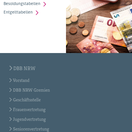
Besoldungstabellen
Entgelttabellen
DBB NRW
Vorstand
DBB NRW Gremien
Geschäftsstelle
Frauenvertretung
Jugendvertretung
Seniorenvertretung