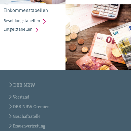
Einkommenstabellen
Besoldungstabellen
Entgelttabellen
DBB NRW
Vorstand
DBB NRW Gremien
Geschäftsstelle
Frauenvertretung