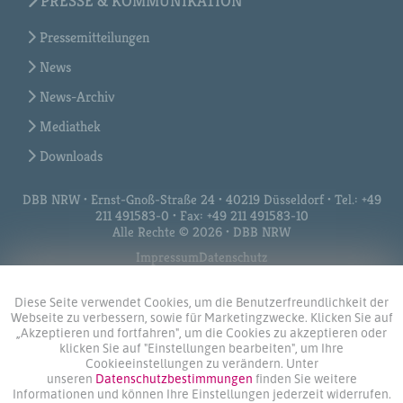
PRESSE & KOMMUNIKATION
Pressemitteilungen
News
News-Archiv
Mediathek
Downloads
DBB NRW • Ernst-Gnoß-Straße 24 • 40219 Düsseldorf • Tel.: +49
211 491583-0 • Fax: +49 211 491583-10
Alle Rechte © 2026 • DBB NRW
Impressum
Datenschutz
Diese Seite verwendet Cookies, um die Benutzerfreundlichkeit der
Webseite zu verbessern, sowie für Marketingzwecke. Klicken Sie auf
„Akzeptieren und fortfahren", um die Cookies zu akzeptieren oder
klicken Sie auf "Einstellungen bearbeiten", um Ihre
Cookieeinstellungen zu verändern. Unter
unseren
Datenschutzbestimmungen
finden Sie weitere
Informationen und können Ihre Einstellungen jederzeit widerrufen.