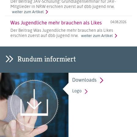
Der Beitrag JAV-Schulung: Grundlagenseminar für JAV-
Mitglieder in NRW erschien zuerst auf dbb jugend nrw.
weiter zum Artikel
Was Jugendliche mehr brauchen als Likes
04.08.2026
Der Beitrag Was Jugendliche mehr brauchen als Likes
erschien zuerst auf dbb jugend nrw.
weiter zum Artikel
Rundum informiert
Downloads
Logo