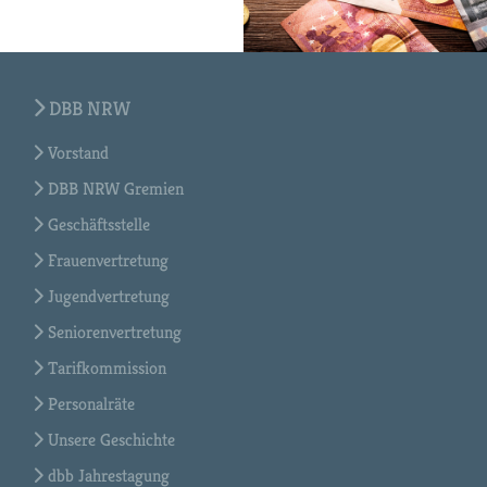
DBB NRW
Vorstand
DBB NRW Gremien
Geschäftsstelle
Frauenvertretung
Jugendvertretung
Seniorenvertretung
Tarifkommission
Personalräte
Unsere Geschichte
dbb Jahrestagung