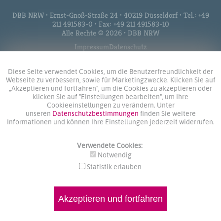
DBB NRW • Ernst-Gnoß-Straße 24 • 40219 Düsseldorf • Tel.: +49
211 491583-0 • Fax: +49 211 491583-10
Alle Rechte © 2026 • DBB NRW
Impressum
Datenschutz
Diese Seite verwendet Cookies, um die Benutzerfreundlichkeit der
Webseite zu verbessern, sowie für Marketingzwecke. Klicken Sie auf
„Akzeptieren und fortfahren", um die Cookies zu akzeptieren oder
klicken Sie auf "Einstellungen bearbeiten", um Ihre
Cookieeinstellungen zu verändern. Unter
unseren
Datenschutzbestimmungen
finden Sie weitere
Informationen und können Ihre Einstellungen jederzeit widerrufen.
Verwendete Cookies:
Notwendig
Statistik erlauben
Akzeptieren und fortfahren