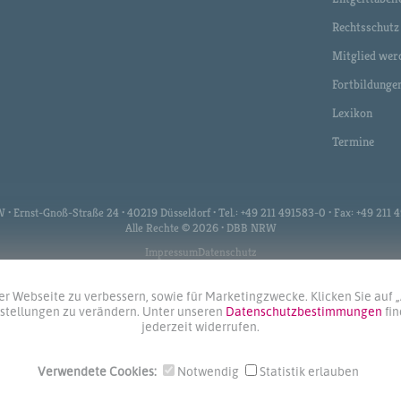
Rechtsschutz
Mitglied wer
Fortbildunge
Lexikon
Termine
 Ernst-Gnoß-Straße 24 • 40219 Düsseldorf • Tel.: +49 211 491583-0 • Fax: +49 211
Alle Rechte © 2026 • DBB NRW
Impressum
Datenschutz
r Webseite zu verbessern, sowie für Marketingzwecke. Klicken Sie auf 
instellungen zu verändern. Unter unseren
Datenschutzbestimmungen
fi
jederzeit widerrufen.
Verwendete Cookies:
Notwendig
Statistik erlauben