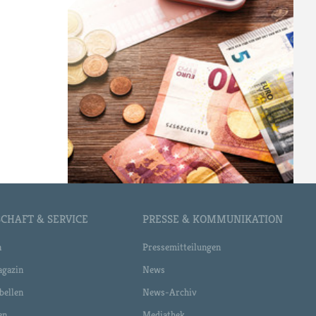
CHAFT & SERVICE
PRESSE & KOMMUNIKATION
n
Pressemitteilungen
gazin
News
bellen
News-Archiv
en
Mediathek