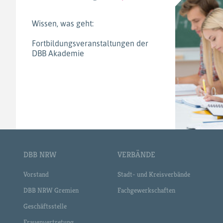
Wissen, was geht:
Fortbildungsveranstaltungen der
DBB Akademie
DBB NRW
VERBÄNDE
Vorstand
Stadt- und Kreisverbände
DBB NRW Gremien
Fachgewerkschaften
Geschäftsstelle
Frauenvertretung