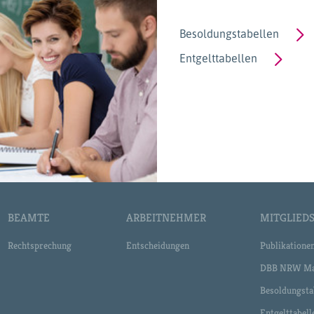
Besoldungstabellen
Entgelttabellen
BEAMTE
ARBEITNEHMER
MITGLIEDS
Rechtsprechung
Entscheidungen
Publikatione
DBB NRW Ma
Besoldungsta
Entgelttabell