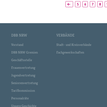
5
6
7
8
DBB NRW
VERBÄNDE
Vorstand
Stadt- und Kreisverbände
DBB NRW Gremien
Fachgewerkschaften
Geschäftsstelle
Frauenvertretung
Jugendvertretung
Seniorenvertretung
Tarifkommission
Personalräte
Unsere Geschichte