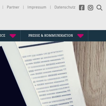
Partner
Impressum
Datenschutz
ICE
PRESSE & KOMMUNIKATION
rtretung
erden
ssion
gen
te
chichte
tagung