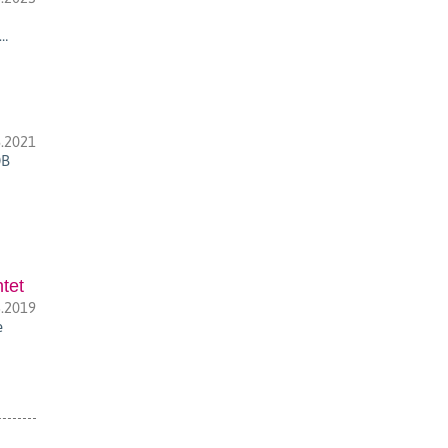
h…
.2021
DB
tet
.2019
e