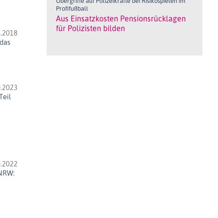
Übergriffe auf Polizeikräfte bei Risikospielen im
Profifußball
Aus Einsatzkosten Pensionsrücklagen
für Polizisten bilden
.2018
 das
23.07.2026
Jährlicher Austausch mit Arbeitgebervertretern
Offenes Gespräch über Belange des
öffentlichen Dienstes
.2023
Teil
15.07.2026
Besoldungspaket für engagierte Lehrkräfte
Leistungsorientierte Wertschätzung der
Bildung im Land
07.07.2026
.2022
Weitere Verzögerungen beim Dienstrad-Leasing
 NRW:
Blaue Karte für das Dienstrad wegen
Windschattenfahrens
07.07.2026
Landesparteitag der CDU