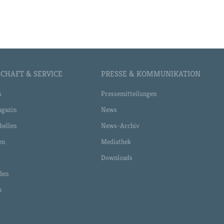
CHAFT & SERVICE
PRESSE & KOMMUNIKATION
n
Pressemitteilungen
gazin
News
bellen
News-Archiv
en
Mediathek
Downloads
den
n