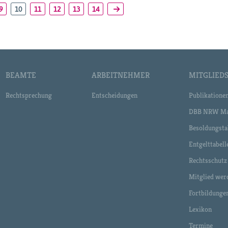
9
10
11
12
13
14
BEAMTE
ARBEITNEHMER
MITGLIEDS
Rechtsprechung
Entscheidungen
Publikatione
DBB NRW Ma
Besoldungsta
Entgelttabell
Rechtsschutz
Mitglied wer
Fortbildunge
Lexikon
Termine