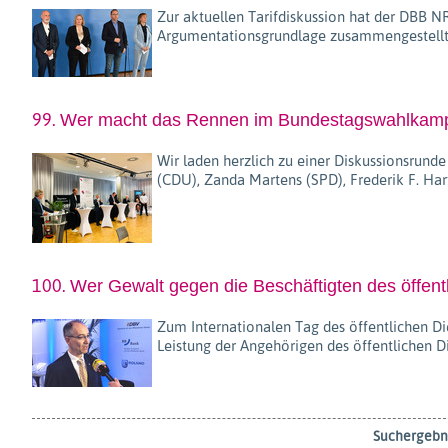
Zur aktuellen Tarifdiskussion hat der DBB 
Argumentationsgrundlage zusammengestellt,
99.
Wer macht das Rennen im Bundestagswahlkampf ? 
Wir laden herzlich zu einer Diskussionsru
(CDU), Zanda Martens (SPD), Frederik F. Ha
100.
Wer Gewalt gegen die Beschäftigten des öffentl
Zum Internationalen Tag des öffentlichen D
Leistung der Angehörigen des öffentlichen 
Suchergebni