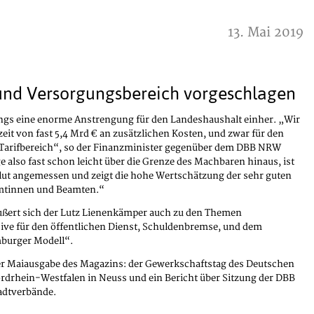
13. Mai 2019
und Versorgungsbereich vorgeschlagen
ings eine enorme Anstrengung für den Landeshaushalt einher. „Wir
zeit von fast 5,4 Mrd € an zusätzlichen Kosten, und zwar für den
Tarifbereich“, so der Finanzminister gegenüber dem DBB NRW
 also fast schon leicht über die Grenze des Machbaren hinaus, ist
lut angemessen und zeigt die hohe Wertschätzung der sehr guten
amtinnen und Beamten.“
ußert sich der Lutz Lienenkämper auch zu den Themen
sive für den öffentlichen Dienst, Schuldenbremse, und dem
burger Modell“.
er Maiausgabe des Magazins: der Gewerkschaftstag des Deutschen
rhein-Westfalen in Neuss und ein Bericht über Sitzung der DBB
adtverbände.