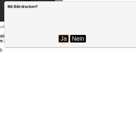
Mit Bild drucken?
DBB NRW Magazin
Foto: FM NRW
Das Magazin wird i
aude
nister interviewt, u. a. zu dem Ergebnis der Einkommensrunde 2019 f
Ja
Nein
sses auf den Beamten- und Versorgungsbereich vorgeschlagen
g.