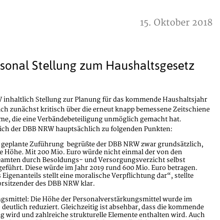
15. Oktober 2018
sonal Stellung zum Haushaltsgesetz
inhaltlich Stellung zur Planung für das kommende Haushaltsjahr
ich zunächst kritisch über die erneut knapp bemessene Zeitschiene
hme, die eine Verbändebeteiligung unmöglich gemacht hat.
 sich der DBB NRW hauptsächlich zu folgenden Punkten:
 geplante Zuführung begrüßte der DBB NRW zwar grundsätzlich,
die Höhe. Mit 200 Mio. Euro würde nicht einmal der von den
amten durch Besoldungs- und Versorgungsverzicht selbst
geführt. Diese würde im Jahr 2019 rund 600 Mio. Euro betragen.
Eigenanteils stellt eine moralische Verpflichtung dar“, stellte
Vorsitzender des DBB NRW klar.
gsmittel: Die Höhe der Personalverstärkungsmittel wurde im
deutlich reduziert. Gleichzeitig ist absehbar, dass die kommende
g wird und zahlreiche strukturelle Elemente enthalten wird. Auch