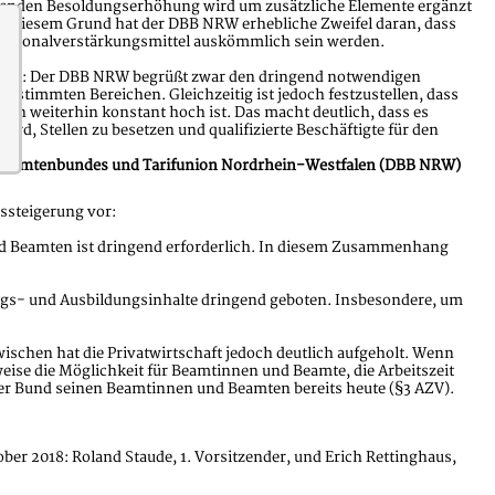
ßenden Besoldungserhöhung wird um zusätzliche Elemente ergänzt
 diesem Grund hat der DBB NRW erhebliche Zweifel daran, dass
ersonalverstärkungsmittel auskömmlich sein werden.
nsive: Der DBB NRW begrüßt zwar den dringend notwendigen
bestimmten Bereichen. Gleichzeitig ist jedoch festzustellen, dass
ellen weiterhin konstant hoch ist. Das macht deutlich, dass es
ird, Stellen zu besetzen und qualifizierte Beschäftigte für den
en Beamtenbundes und Tarifunion Nordrhein-Westfalen (DBB NRW)
ssteigerung vor:
nd Beamten ist dringend erforderlich. In diesem Zusammenhang
ngs- und Ausbildungsinhalte dringend geboten. Insbesondere, um
wischen hat die Privatwirtschaft jedoch deutlich aufgeholt. Wenn
eise die Möglichkeit für Beamtinnen und Beamte, die Arbeitszeit
 der Bund seinen Beamtinnen und Beamten bereits heute (§3 AZV).
 2018: Roland Staude, 1. Vorsitzender, und Erich Rettinghaus,