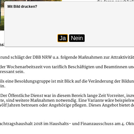
die daran anschlie
werden müssen. Aus
Mit Bild drucken?
die vorgesehenen P
Attraktivitätsoffe
Stellenaufwuchs in 
Foto: © Taffi / Fotolia.com
die Zahl der Leerst
immer schwieriger w
Ja
Nein
fensive – das waren die Kernthemen der Stellungnahme des Deutsch
Grund schlägt der DBB NRW u.a. folgende Maßnahmen zur Attraktivität
der Wochenarbeitszeit von tariflich Beschäftigten und Beamtinnen u
ressant sein.
 eine Besoldungsgruppe ist mit Blick auf die Veränderung der Bildu
in.
Der Öffentliche Dienst war in diesem Bereich lange Zeit Vorreiter, inz
chte, sind weitere Maßnahmen notwendig. Eine Variante wäre beispielsw
wölf Jahren betreuen oder Angehörige pflegen. Dieses Angebot bietet
tragshaushalt 2018 im Haushalts- und Finanzausschuss am 4. Oktober