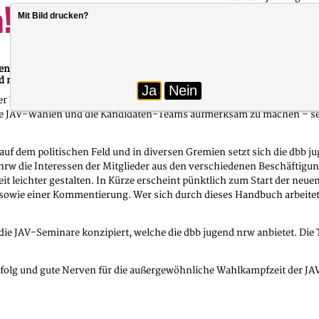
kommenden zwei Jah
Mit Bild drucken?
Arbeitsbedingungen 
Wahlkampf-Bedingu
aben, können Auszubildende und Anwärter*innen sich in den Behörden 
d nach den Vorgaben des Landespersonalvertretungs-gesetzes (LPVG) 
Ja
Nein
er Vorstellung von Kandidatinnen und Kandidaten wesentlich erschwere
ie JAV-Wahlen und die Kandidaten-Teams aufmerksam zu machen – sei
 auf dem politischen Feld und in diversen Gremien setzt sich die dbb ju
nrw die Interessen der Mitglieder aus den verschiedenen Beschäftigun
it leichter gestalten. In Kürze erscheint pünktlich zum Start der ne
wie einer Kommentierung. Wer sich durch dieses Handbuch arbeitet, d
h die JAV-Seminare konzipiert, welche die dbb jugend nrw anbietet. Die
folg und gute Nerven für die außergewöhnliche Wahlkampfzeit der JAV