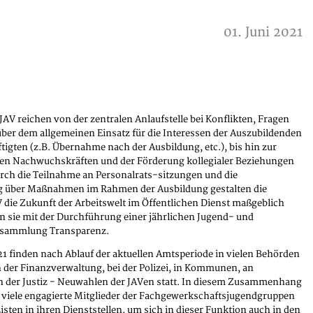
01. Juni 2021
JAV reichen von der zentralen Anlaufstelle bei Konflikten, Fragen
ber dem allgemeinen Einsatz für die Interessen der Auszubildenden
igten (z.B. Übernahme nach der Ausbildung, etc.), bis hin zur
en Nachwuchskräften und der Förderung kollegialer Beziehungen
urch die Teilnahme an Personalrats-sitzungen und die
g über Maßnahmen im Rahmen der Ausbildung gestalten die
V die Zukunft der Arbeitswelt im Öffentlichen Dienst maßgeblich
n sie mit der Durchführung einer jährlichen Jugend- und
rsammlung Transparenz.
1 finden nach Ablauf der aktuellen Amtsperiode in vielen Behörden
n der Finanzverwaltung, bei der Polizei, in Kommunen, an
 der Justiz - Neuwahlen der JAVen statt. In diesem Zusammenhang
t viele engagierte Mitglieder der Fachgewerkschaftsjugendgruppen
Listen in ihren Dienststellen, um sich in dieser Funktion auch in den