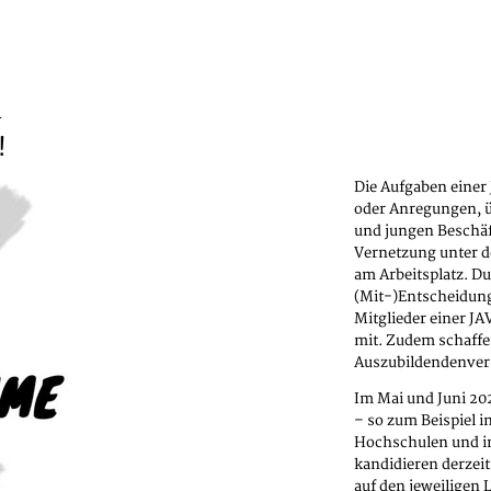
1
!
Die Aufgaben einer 
oder Anregungen, ü
und jungen Beschäft
Vernetzung unter d
am Arbeitsplatz. D
(Mit-)Entscheidun
Mitglieder einer JA
mit. Zudem schaffe
Auszubildendenve
Im Mai und Juni 202
– so zum Beispiel i
Hochschulen und in
kandidieren derzei
auf den jeweiligen 