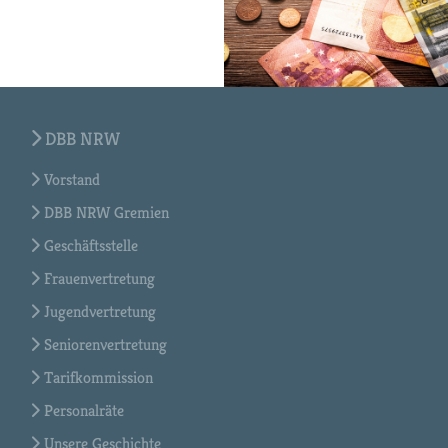
DBB NRW
Vorstand
DBB NRW Gremien
Geschäftsstelle
Frauenvertretung
Jugendvertretung
Seniorenvertretung
Tarifkommission
Personalräte
Unsere Geschichte