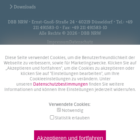
Downloads
DBB NRW • Ernst-Gnoß-Straße 24 • 40219 Düsseldorf • Tel.: +49
211 491583-0 • Fax: +49 211 491583-10
Alle Rechte © 2026 • DBB NRW
Impressum
Datenschutz
Diese Seite verwendet Cookies, um die Benutzerfreundlichkeit der
Webseite zu verbessern, sowie für Marketingzwecke. Klicken Sie auf
„Akzeptieren und fortfahren", um die Cookies zu akzeptieren oder
klicken Sie auf "Einstellungen bearbeiten", um Ihre
Cookieeinstellungen zu verändern. Unter
unseren
Datenschutzbestimmungen
finden Sie weitere
Informationen und können Ihre Einstellungen jederzeit widerrufen.
Verwendete Cookies:
Notwendig
Statistik erlauben
Akzeptieren und fortfahren