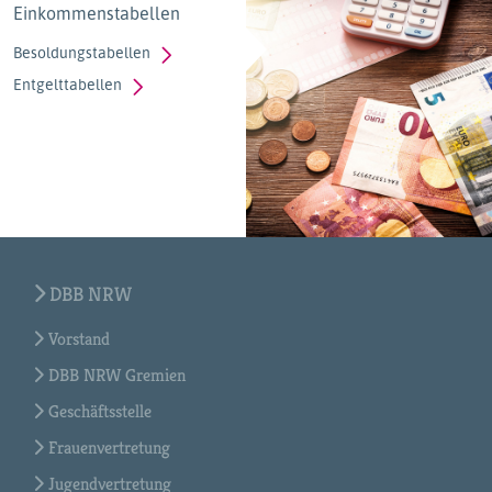
Einkommenstabellen
Besoldungstabellen
Entgelttabellen
DBB NRW
Vorstand
DBB NRW Gremien
Geschäftsstelle
Frauenvertretung
Jugendvertretung