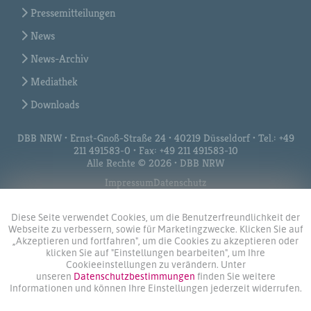
Pressemitteilungen
News
News-Archiv
Mediathek
Downloads
DBB NRW • Ernst-Gnoß-Straße 24 • 40219 Düsseldorf • Tel.: +49
211 491583-0 • Fax: +49 211 491583-10
Alle Rechte © 2026 • DBB NRW
Impressum
Datenschutz
Diese Seite verwendet Cookies, um die Benutzerfreundlichkeit der
Webseite zu verbessern, sowie für Marketingzwecke. Klicken Sie auf
„Akzeptieren und fortfahren", um die Cookies zu akzeptieren oder
klicken Sie auf "Einstellungen bearbeiten", um Ihre
Cookieeinstellungen zu verändern. Unter
unseren
Datenschutzbestimmungen
finden Sie weitere
Informationen und können Ihre Einstellungen jederzeit widerrufen.