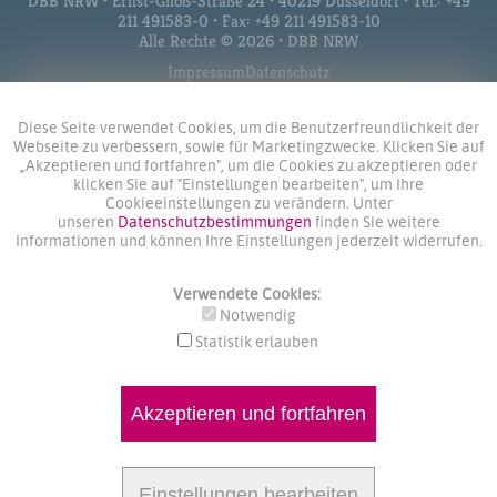
DBB NRW • Ernst-Gnoß-Straße 24 • 40219 Düsseldorf • Tel.: +49
211 491583-0 • Fax: +49 211 491583-10
Alle Rechte © 2026 • DBB NRW
Impressum
Datenschutz
Diese Seite verwendet Cookies, um die Benutzerfreundlichkeit der
Webseite zu verbessern, sowie für Marketingzwecke. Klicken Sie auf
„Akzeptieren und fortfahren", um die Cookies zu akzeptieren oder
klicken Sie auf "Einstellungen bearbeiten", um Ihre
Cookieeinstellungen zu verändern. Unter
unseren
Datenschutzbestimmungen
finden Sie weitere
Informationen und können Ihre Einstellungen jederzeit widerrufen.
Verwendete Cookies:
Notwendig
Statistik erlauben
Akzeptieren und fortfahren
Einstellungen bearbeiten