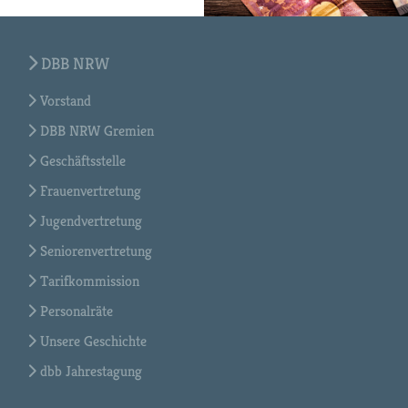
DBB NRW
Vorstand
DBB NRW Gremien
Geschäftsstelle
Frauenvertretung
Jugendvertretung
Seniorenvertretung
Tarifkommission
Personalräte
Unsere Geschichte
dbb Jahrestagung