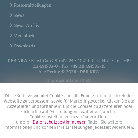
Pressemitteilungen
News
News-Archiv
Mediathek
Downloads
DBB NRW • Ernst-Gnoß-Straße 24 • 40219 Düsseldorf • Tel.: +49
211 491583-0 • Fax: +49 211 491583-10
Alle Rechte © 2026 • DBB NRW
Impressum
Datenschutz
Diese Seite verwendet Cookies, um die Benutzerfreundlichkeit der
Webseite zu verbessern, sowie für Marketingzwecke. Klicken Sie auf
„Akzeptieren und fortfahren", um die Cookies zu akzeptieren oder
klicken Sie auf "Einstellungen bearbeiten", um Ihre
Cookieeinstellungen zu verändern. Unter
unseren
Datenschutzbestimmungen
finden Sie weitere
Informationen und können Ihre Einstellungen jederzeit widerrufen.