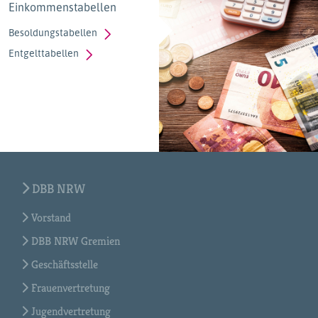
Einkommenstabellen
Besoldungstabellen
Entgelttabellen
DBB NRW
Vorstand
DBB NRW Gremien
Geschäftsstelle
Frauenvertretung
Jugendvertretung