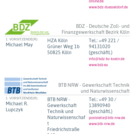
online.de
www.bdz-duesseldorf.de
BDZ - Deutsche Zoll- und
Finanzgewerkschaft Bezirk Köln
1. VORSITZENDE(R):
HZA Köln
Tel.:
+49 221 /
Michael May
Grüner Weg 1b
94131020
50825 Köln
(geschäftl.)
info@bdz-bv-koeln.de
www.bdz.eu
BTB NRW - Gewerkschaft Technik
und Naturwissenschaft
1. VORSITZENDE(R):
BTB NRW -
Tel.:
+49 30 /
Michael R.
Gewerkschaft
13890940
Lupczyk
Technik und
(geschäftl.)
Naturwissenschaf
poststelle@btb-nrw.de
t
www.btb-nrw.de
Friedrichstraße