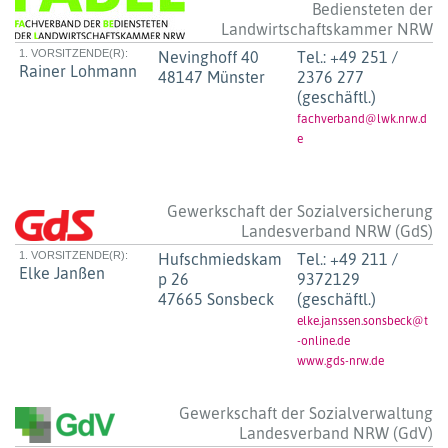
Bediensteten der
Landwirtschaftskammer NRW
1. VORSITZENDE(R):
Nevinghoff 40
Tel.:
+49 251 /
Rainer Lohmann
48147 Münster
2376 277
(geschäftl.)
fachverband@lwk.nrw.d
e
Gewerkschaft der Sozialversicherung
Landesverband NRW (GdS)
1. VORSITZENDE(R):
Hufschmiedskam
Tel.:
+49 211 /
Elke Janßen
p 26
9372129
47665 Sonsbeck
(geschäftl.)
elke.janssen.sonsbeck@t
-online.de
www.gds-nrw.de
Gewerkschaft der Sozialverwaltung
Landesverband NRW (GdV)