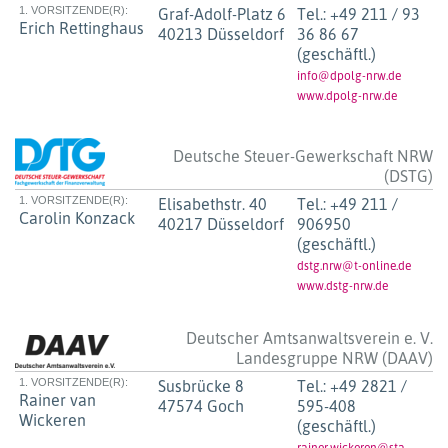
1. VORSITZENDE(R):
Graf-Adolf-Platz 6
Tel.:
+49 211 / 93
Erich Rettinghaus
40213 Düsseldorf
36 86 67
(geschäftl.)
info@dpolg-nrw.de
www.dpolg-nrw.de
Deutsche Steuer-Gewerkschaft NRW
(DSTG)
1. VORSITZENDE(R):
Elisabethstr. 40
Tel.:
+49 211 /
Carolin Konzack
40217 Düsseldorf
906950
(geschäftl.)
dstg.nrw@t-online.de
www.dstg-nrw.de
Deutscher Amtsanwaltsverein e. V.
Landesgruppe NRW (DAAV)
1. VORSITZENDE(R):
Susbrücke 8
Tel.:
+49 2821 /
Rainer van
47574 Goch
595-408
Wickeren
(geschäftl.)
rainer.wickeren@sta-