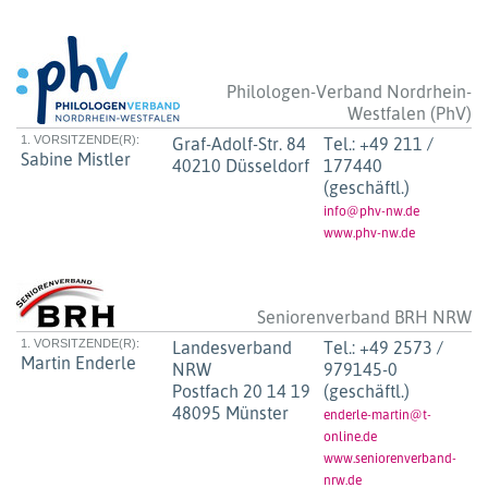
Philologen-Verband Nordrhein-
Westfalen (PhV)
1. VORSITZENDE(R):
Graf-Adolf-Str. 84
Tel.:
+49 211 /
Sabine Mistler
40210 Düsseldorf
177440
(geschäftl.)
info@phv-nw.de
www.phv-nw.de
Seniorenverband BRH NRW
1. VORSITZENDE(R):
Landesverband
Tel.:
+49 2573 /
Martin Enderle
NRW
979145-0
Postfach 20 14 19
(geschäftl.)
48095 Münster
enderle-martin@t-
online.de
www.seniorenverband-
nrw.de