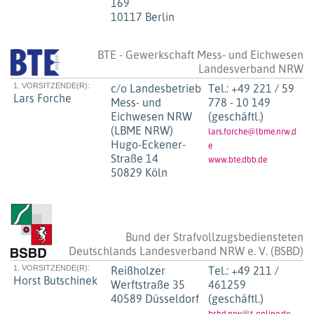
169
10117 Berlin
BTE - Gewerkschaft Mess- und Eichwesen
Landesverband NRW
1. VORSITZENDE(R):
c/o Landesbetrieb
Tel.:
+49 221 / 59
Lars Forche
Mess- und
778 - 10 149
Eichwesen NRW
(geschäftl.)
(LBME NRW)
lars.forche@lbme.nrw.d
Hugo-Eckener-
e
Straße 14
www.bte.dbb.de
50829 Köln
Bund der Strafvollzugsbediensteten
Deutschlands Landesverband NRW e. V. (BSBD)
1. VORSITZENDE(R):
Reißholzer
Tel.:
+49 211 /
Horst Butschinek
Werftstraße 35
461259
40589 Düsseldorf
(geschäftl.)
bsbd.nrw@t-online.de