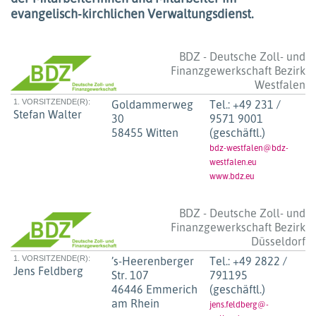
evangelisch-kirchlichen Verwaltungsdienst.
BDZ - Deutsche Zoll- und
Finanzgewerkschaft Bezirk
Westfalen
1. VORSITZENDE(R):
Goldammerweg
Tel.:
+49 231 /
Stefan Walter
30
9571 9001
58455 Witten
(geschäftl.)
bdz-westfalen@bdz-
westfalen.eu
www.bdz.eu
BDZ - Deutsche Zoll- und
Finanzgewerkschaft Bezirk
Düsseldorf
1. VORSITZENDE(R):
’s-Heerenberger
Tel.:
+49 2822 /
Jens Feldberg
Str. 107
791195
46446 Emmerich
(geschäftl.)
am Rhein
jens.feldberg@-