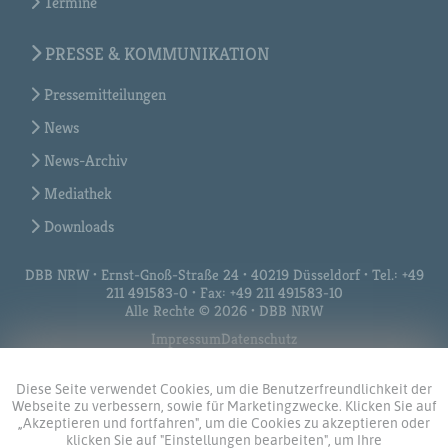
Termine
PRESSE & KOMMUNIKATION
Pressemitteilungen
News
News-Archiv
Mediathek
Downloads
DBB NRW • Ernst-Gnoß-Straße 24 • 40219 Düsseldorf • Tel.: +49
211 491583-0 • Fax: +49 211 491583-10
Alle Rechte © 2026 • DBB NRW
Impressum
Datenschutz
Diese Seite verwendet Cookies, um die Benutzerfreundlichkeit der
Webseite zu verbessern, sowie für Marketingzwecke. Klicken Sie auf
„Akzeptieren und fortfahren", um die Cookies zu akzeptieren oder
klicken Sie auf "Einstellungen bearbeiten", um Ihre