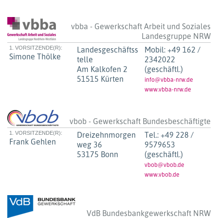
vbba - Gewerkschaft Arbeit und Soziales
Landesgruppe NRW
1. VORSITZENDE(R):
Landesgeschäftss
Mobil:
+49 162 /
Simone Thölke
telle
2342022
Am Kalkofen 2
(geschäftl.)
51515 Kürten
info@vbba-nrw.de
www.vbba-nrw.de
vbob - Gewerkschaft Bundesbeschäftigte
1. VORSITZENDE(R):
Dreizehnmorgen
Tel.:
+49 228 /
Frank Gehlen
weg 36
9579653
53175 Bonn
(geschäftl.)
vbob@vbob.de
www.vbob.de
VdB Bundesbankgewerkschaft NRW