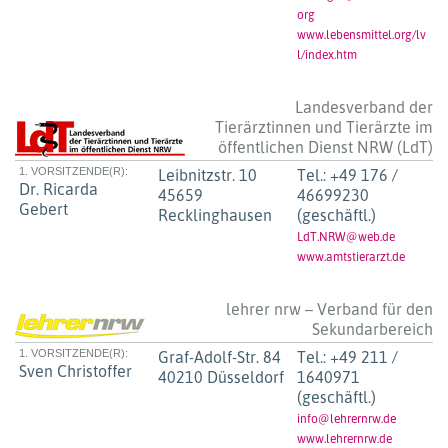
org
www.lebensmittel.org/lv
l/index.htm
Landesverband der
Tierärztinnen und Tierärzte im
öffentlichen Dienst NRW (LdT)
1. VORSITZENDE(R):
Leibnitzstr. 10
Tel.:
+49 176 /
Dr. Ricarda
45659
46699230
Gebert
Recklinghausen
(geschäftl.)
LdT.NRW@web.de
www.amtstierarzt.de
lehrer nrw – Verband für den
Sekundarbereich
1. VORSITZENDE(R):
Graf-Adolf-Str. 84
Tel.:
+49 211 /
Sven Christoffer
40210 Düsseldorf
1640971
(geschäftl.)
info@lehrernrw.de
www.lehrernrw.de