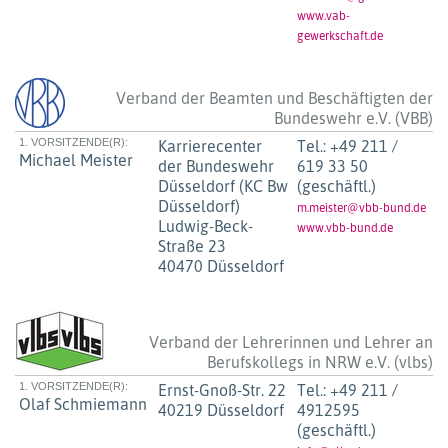
www.vab-
gewerkschaft.de
Verband der Beamten und Beschäftigten der
Bundeswehr e.V. (VBB)
1. VORSITZENDE(R):
Karrierecenter
Tel.:
+49 211 /
Michael Meister
der Bundeswehr
619 33 50
Düsseldorf (KC Bw
(geschäftl.)
Düsseldorf)
m.meister@vbb-bund.de
Ludwig-Beck-
www.vbb-bund.de
Straße 23
40470 Düsseldorf
Verband der Lehrerinnen und Lehrer an
Berufskollegs in NRW e.V. (vlbs)
1. VORSITZENDE(R):
Ernst-Gnoß-Str. 22
Tel.:
+49 211 /
Olaf Schmiemann
40219 Düsseldorf
4912595
(geschäftl.)