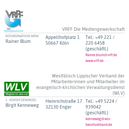
VRFF Die Mediengewerkschaft
KOORDINATION NRW:
Appellhofplatz 1
Tel.:
+49 221 /
Rainer Blum
50667 Köln
220 6458
(geschäftl.)
Rainer.blum@vrff.de
www.vrff.de
Westfälisch-Lippischer Verband der
Mitarbeiterinnen und Mitarbeiter im
evangelisch-kirchlichen Verwaltungsdienst
(WLV)
1. VORSITZENDE(R):
Heinrichstraße 17
Tel.:
+49 5224 /
Birgit Kenneweg
32130 Enger
939042
(geschäftl.)
kenneweg@wlv-
berufsverband.de