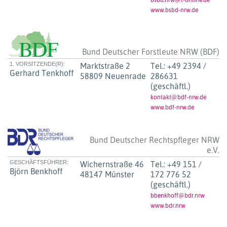
www.bsbd-nrw.de
Bund Deutscher Forstleute NRW (BDF)
1. VORSITZENDE(R):
Marktstraße 2
Tel.:
+49 2394 /
Gerhard Tenkhoff
58809 Neuenrade
286631
(geschäftl.)
kontakt@bdf-nrw.de
www.bdf-nrw.de
Bund Deutscher Rechtspfleger NRW
e.V.
GESCHÄFTSFÜHRER:
Wichernstraße 46
Tel.:
+49 151 /
Björn Benkhoff
48147 Münster
172 776 52
(geschäftl.)
bbenkhoff@bdr.nrw
www.bdr.nrw