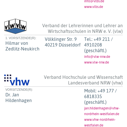
info@vlbs.de
www.vlbs.de
Verband der Lehrerinnen und Lehrer an
Wirtschaftsschulen in NRW e. V. (vlw)
1. VORSITZENDE(R):
Völklinger Str. 9
Tel.:
+49 211 /
Hilmar von
40219 Düsseldorf
4910208
Zedlitz-Neukirch
(geschäftl.)
info@vlw-nrw.de
www.vlw-nrw.de
Verband Hochschule und Wissenschaft
Landesverband NRW (vhw)
VORSITZENDE(R):
Mobil:
+49 177 /
Dr. Jan
6818335
Hildenhagen
(geschäftl.)
jan.hildenhagen@vhw-
nordrhein-westfalen.de
www.vhw-nordrhein-
westfalen.de