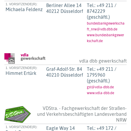
1. VORSITZENDE(R):
Berliner Allee 14
Tel.:
+49 211 /
Michaela Feldenz
40212 Düsseldorf
8742229
(geschäftl.)
bundesbankgewerkscha
ft_nrw@vdb.dbb.de
www.bundesbankgewer
kschaft.de
vdla dbb gewerkschaft
1. VORSITZENDE(R):
Graf-Adolf-Str. 84
Tel.:
+49 211 /
Himmet Ertürk
40210 Düsseldorf
1795960
(geschäftl.)
gst@vdla-dbb.de
www.vdla-dbb.de
VDStra. - Fachgewerkschaft der Straßen-
und Verkehrsbeschäftigten Landesverband
NRW
1. VORSITZENDE(R):
Eagle Way 14
Tel.:
+49 172 /