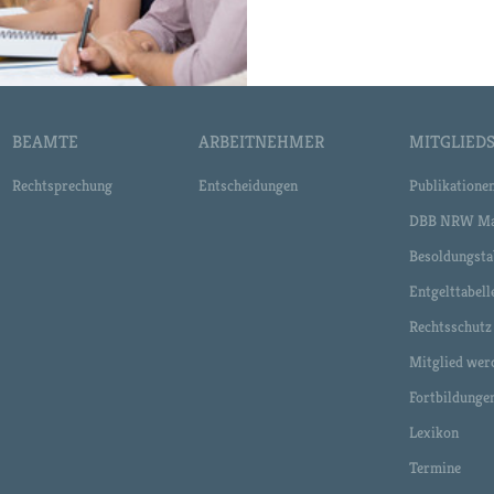
BEAMTE
ARBEITNEHMER
MITGLIEDS
Rechtsprechung
Entscheidungen
Publikatione
DBB NRW Ma
Besoldungsta
Entgelttabell
Rechtsschutz
Mitglied wer
Fortbildunge
Lexikon
Termine