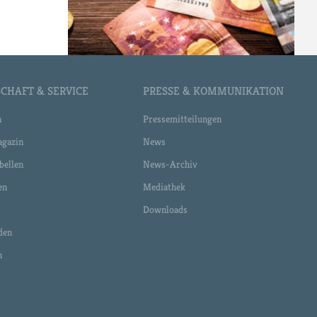
CHAFT & SERVICE
PRESSE & KOMMUNIKATION
n
Pressemitteilungen
gazin
News
bellen
News-Archiv
en
Mediathek
Downloads
den
n