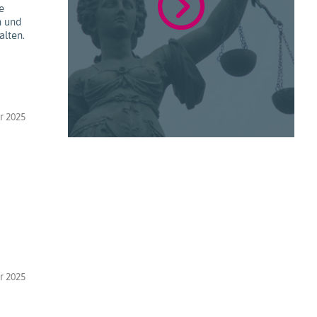
e
n und
alten.
r 2025
r 2025