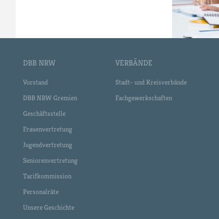
DBB NRW
VERBÄNDE
Vorstand
Stadt- und Kreisverbände
DBB NRW Gremien
Fachgewerkschaften
Geschäftsstelle
Frauenvertretung
Jugendvertretung
Seniorenvertretung
Tarifkommission
Personalräte
Unsere Geschichte