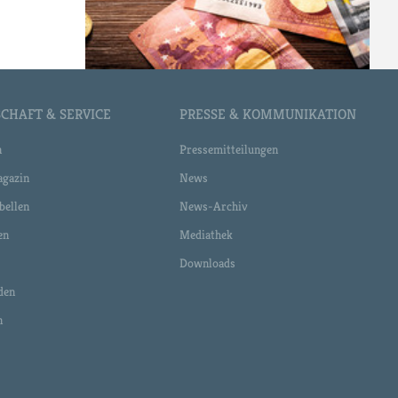
CHAFT & SERVICE
PRESSE & KOMMUNIKATION
n
Pressemitteilungen
gazin
News
bellen
News-Archiv
en
Mediathek
Downloads
den
n