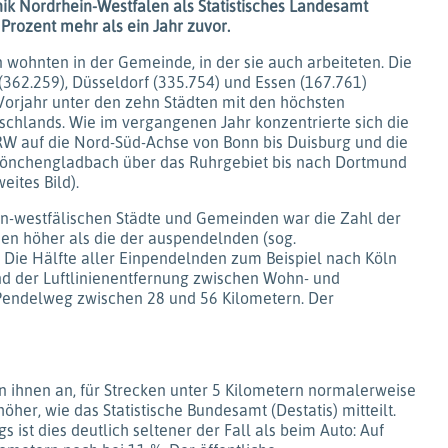
ik Nordrhein-Westfalen als Statistisches Landesamt
7 Prozent mehr als ein Jahr zuvor.
 wohnten in der Gemeinde, in der sie auch arbeiteten. Die
(362.259), Düsseldorf (335.754) und Essen (167.761)
Vorjahr unter den zehn Städten mit den höchsten
chlands. Wie im vergangenen Jahr konzentrierte sich die
RW auf die Nord-Süd-Achse von Bonn bis Duisburg und die
önchengladbach über das Ruhrgebiet bis nach Dortmund
eites Bild).
in-westfälischen Städte und Gemeinden war die Zahl der
n höher als die der auspendelnden (sog.
 Die Hälfte aller Einpendelnden zum Beispiel nach Köln
nd der Luftlinienentfernung zwischen Wohn- und
n Pendelweg zwischen 28 und 56 Kilometern. Der
n ihnen an, für Strecken unter 5 Kilometern normalerweise
her, wie das Statistische Bundesamt (Destatis) mitteilt.
 ist dies deutlich seltener der Fall als beim Auto: Auf