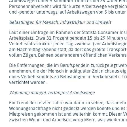
Arbeitswegen unter 5 Kilometern kam es bei 26 % der Beru
Personennahverkehr wird für kurze Arbeitswege vergleichs
und -pendler unterwegs; auf Arbeitswegen von 5 bis unter
Belastungen für Mensch, Infrastruktur und Umwelt
Laut einer Umfrage im Rahmen der Statista Consumer Insi
Arbeitsplatz. Etwa 31 Prozent pendeln 15 bis 29 Minuten 
Verkehrsinfrastruktur jeden Tag zweimal (vor Arbeitsbeg
am Nachmittag /Abend statt, da dort das größte Transpor
vollen Zügen, Bahnen oder anderen öffentlichen Verkehrs
Die Entfernungen, die im Berufspendeln zurückgelegt we
annehmen, die der Mensch in adäquater Zeit nicht aus eig
eines Verkehrsmittels zu Belastungen im Verkehrsnetz. Tro
verzichtet werden.
Wohnungsmangel verlängert Arbeitswege
Ein Trend der letzten Jahre war darin zu sehen, dass meh
Wohnungsnachfrage nicht gedeckt werden konnte und es 
Mietpreisen gekommen ist und weiterhin kommt. Dieser Ve
zwischen Wohn- und Arbeitsort vergrößern, was wiederum