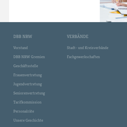
DBB NRW
VERBÄNDE
Vorstand
Stadt- und Kreisverbände
DBB NRW Gremien
Fachgewerkschaften
Geschäftsstelle
Frauenvertretung
Jugendvertretung
Seniorenvertretung
Tarifkommission
Personalräte
Unsere Geschichte