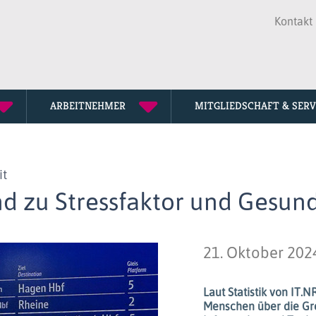
Kontakt
ARBEITNEHMER
MITGLIEDSCHAFT & SERV
Seniorenve
Mitglied w
Mediathek
it
Tarifkommi
Fortbildun
Downloads
 zu Stressfaktor und Gesundh
Personalrä
Lexikon
Unsere Ges
Termine
21. Oktober 202
dbb Jahres
Laut Statistik von IT.
Menschen über die Gre