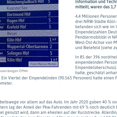
Information und Techn
mitteilt, waren das 1,
4,4 Millionen Personen
drei NRW-Städte Köln 
befanden sich wie im 
Einpendelzahlen Deuts
Pendlermobilität in N
West-Ost-Achse von M
und Bielefeld (siehe zw
In 85 der 396 nordrhe
einpendelnden Persone
Foto: Marcus Michel
Einpendelüberschuss).
nzuverlässigen ÖPNV
hatte, geschätzt anha
. Ein Viertel der Einpendelnden (90.565 Personen) hatte eine
ometer.
beitswege vor allem auf das Auto. Im Jahr 2020 gaben 40 % vo
tern lag der Anteil der Pkw-Fahrenden mit 69 % noch deutlich hö
l genutzt wird, dann am ehesten auf der Kurzstrecke. Allerdings