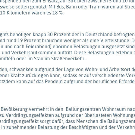
fspendelnden zum Einsatz, auf Strecken zwischen 5 und 10 Kil
weise selten genutzt: Mit Bus, Bahn oder Tram waren auf Strec
 10 Kilometern waren es 18 %.
ghts benötigen knapp 30 Prozent der in Deutschland befragte
und rund 19 Prozent brauchen weniger als eine Viertelstunde. 
inn und nach Feierabend) enormen Belastungen ausgesetzt sind,
t- und Verkehrsaufkommen auftritt. Diese Belastungen erlebe
mitteln oder im Stau im Straßenverkehr.
rden, schwanken aufgrund der Lage von Wohn- und Arbeitsort 
ener Kraft zurücklegen kann, sodass er auf verschiedenste Ver
tzdem kann auf das Pendeln aufgrund der beruflichen Erfordern
r Bevölkerung vermehrt in den Ballungszentren Wohnraum nachg
zu Verdrängungseffekten aufgrund der überlasteten Wohnung
rdrängungseffekt sorgt dafür, dass Menschen die Ballungszen
 in zunehmender Belastung der Beschäftigten und der Verkehr