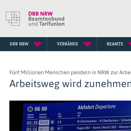
DBB NRW
VERBÄNDE
BEAMTE
Vorstand
Stadt- und Kreisverbände
Rechtsprechung
Entscheidungen
Publikationen
Pressemitteilungen
Fünf Millionen Menschen pendeln in NRW zur Arbe
DBB NRW Gremien
Fachgewerkschaften
DBB NRW Magazin
News
Arbeitsweg wird zunehmend
Geschäftsstelle
Besoldungstabellen
News-Archiv
Frauenvertretung
Entgelttabellen
Jugendvertretung
Rechtsschutz