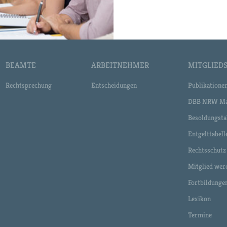
BEAMTE
ARBEITNEHMER
MITGLIEDS
Rechtsprechung
Entscheidungen
Publikatione
DBB NRW Ma
Besoldungsta
Entgelttabell
Rechtsschutz
Mitglied wer
Fortbildunge
Lexikon
Termine