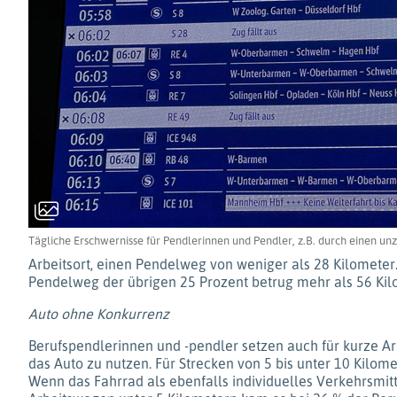
Tägliche Erschwernisse für Pendlerinnen und Pendler, z.B. durch einen u
Arbeitsort, einen Pendelweg von weniger als 28 Kilometer
Pendelweg der übrigen 25 Prozent betrug mehr als 56 Kil
Auto ohne Konkurrenz
Berufspendlerinnen und -pendler setzen auch für kurze Ar
das Auto zu nutzen. Für Strecken von 5 bis unter 10 Kilome
Wenn das Fahrrad als ebenfalls individuelles Verkehrsmitte