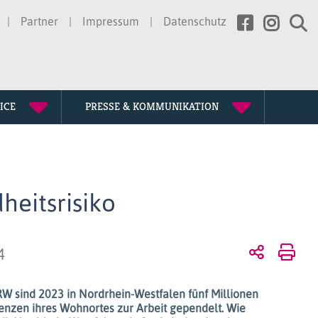
Partner
Impressum
Datenschutz
ICE
PRESSE & KOMMUNIKATION
rtretung
erden
ssion
gen
eitsrisiko
te
chichte
4
tagung
NRW sind 2023 in Nordrhein-Westfalen fünf Millionen
nzen ihres Wohnortes zur Arbeit gependelt. Wie