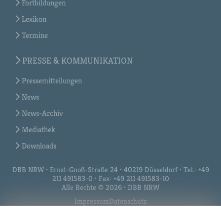
Fortbildungen
Lexikon
Termine
PRESSE & KOMMUNIKATION
Pressemitteilungen
News
News-Archiv
Mediathek
Downloads
DBB NRW • Ernst-Gnoß-Straße 24 • 40219 Düsseldorf • Tel.: +49
211 491583-0 • Fax: +49 211 491583-10
Alle Rechte © 2026 • DBB NRW
Impressum
Datenschutz