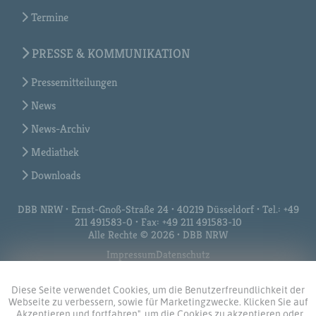
Termine
PRESSE & KOMMUNIKATION
Pressemitteilungen
News
News-Archiv
Mediathek
Downloads
DBB NRW • Ernst-Gnoß-Straße 24 • 40219 Düsseldorf • Tel.: +49
211 491583-0 • Fax: +49 211 491583-10
Alle Rechte © 2026 • DBB NRW
Impressum
Datenschutz
Diese Seite verwendet Cookies, um die Benutzerfreundlichkeit der
Webseite zu verbessern, sowie für Marketingzwecke. Klicken Sie auf
„Akzeptieren und fortfahren", um die Cookies zu akzeptieren oder