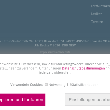
Fortbildunge
Lexikon
Termine
 Ernst-Gnoß-Straße 24 • 40219 Düsseldorf • Tel.: +49 211 491583-0 • Fax: +49 211
Alle Rechte © 2026 • DBB NRW
Impressum
Datenschutz
r Webseite zu verbessern, sowie für Marketingzwecke. Klicken Sie auf 
instellungen zu verändern. Unter unseren
Datenschutzbestimmungen
fi
jederzeit widerrufen.
Verwendete Cookies:
Notwendig
Statistik erlauben
ptieren und fortfahren
Einstellungen bearbe