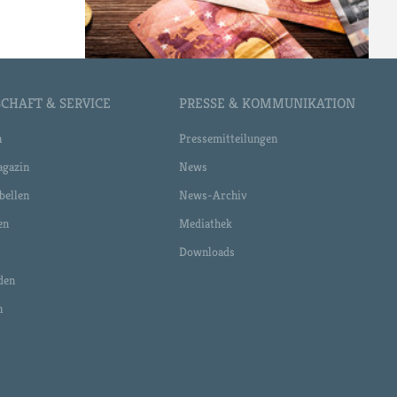
CHAFT & SERVICE
PRESSE & KOMMUNIKATION
n
Pressemitteilungen
gazin
News
bellen
News-Archiv
en
Mediathek
Downloads
den
n