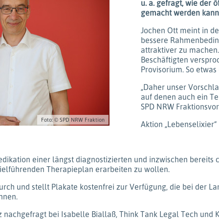
u. a. gefragt, wie der 
gemacht werden kann
Jochen Ott meint in d
bessere Rahmenbeding
attraktiver zu machen
Beschäftigten verspro
Provisorium. So etwas 
„Daher unser Vorschla
auf denen auch ein Tei
SPD NRW Fraktionsvor
Foto: © SPD NRW Fraktion
Aktion „Lebenselixier“
dikation einer längst diagnostizierten und inzwischen bereits
zielführenden Therapieplan erarbeiten zu wollen.
 durch und stellt Plakate kostenfrei zur Verfügung, die bei d
nnen.
z nachgefragt bei Isabelle Biallaß, Think Tank Legal Tech und K