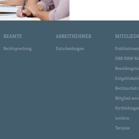
BEAMTE
ARBEITNEHMER
MITGLIEDS
Rechtsprechung
Entscheidungen
Publikatione
DBB NRW Ma
Besoldungsta
Entgelttabell
Rechtsschutz
Mitglied wer
Fortbildunge
Lexikon
Termine