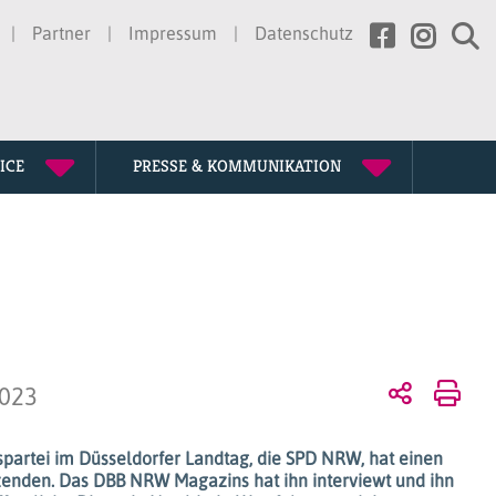
Partner
Impressum
Datenschutz
ICE
PRESSE & KOMMUNIKATION
rtretung
erden
ssion
gen
te
chichte
2023
tagung
spartei im Düsseldorfer Landtag, die SPD NRW, hat einen
zenden. Das DBB NRW Magazins hat ihn interviewt und ihn