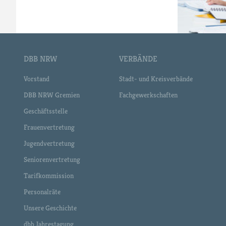
DBB NRW
VERBÄNDE
Vorstand
Stadt- und Kreisverbände
DBB NRW Gremien
Fachgewerkschaften
Geschäftsstelle
Frauenvertretung
Jugendvertretung
Seniorenvertretung
Tarifkommission
Personalräte
Unsere Geschichte
dbb Jahrestagung