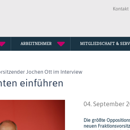
Kontakt
ARBEITNEHMER
MITGLIEDSCHAFT & SERV
Seniorenve
Mitglied w
Mediathek
sitzender Jochen Ott im Interview
Tarifkommi
Fortbildun
Downloads
nten einführen
Personalrä
Lexikon
Unsere Ges
Termine
04. September 
dbb Jahres
Die größte Opposition
neuen Fraktionsvorsit