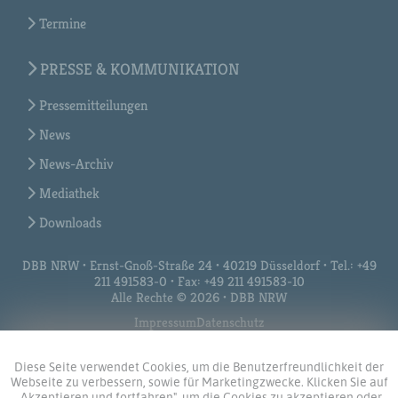
Termine
PRESSE & KOMMUNIKATION
Pressemitteilungen
News
News-Archiv
Mediathek
Downloads
DBB NRW • Ernst-Gnoß-Straße 24 • 40219 Düsseldorf • Tel.: +49
211 491583-0 • Fax: +49 211 491583-10
Alle Rechte © 2026 • DBB NRW
Impressum
Datenschutz
Diese Seite verwendet Cookies, um die Benutzerfreundlichkeit der
Webseite zu verbessern, sowie für Marketingzwecke. Klicken Sie auf
„Akzeptieren und fortfahren", um die Cookies zu akzeptieren oder