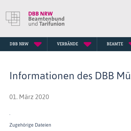
DBB NRW
VERBÄNDE
BEAMTE
Vorstand
Stadt- und Kreisverbände
Rechtsprechung
Entscheidungen
Publikationen
Pressemitteilungen
Informationen des DBB Mü
DBB NRW Gremien
Fachgewerkschaften
DBB NRW Magazin
News
Geschäftsstelle
Besoldungstabellen
News-Archiv
01. März 2020
Frauenvertretung
Entgelttabellen
.
Jugendvertretung
Rechtsschutz
Zugehörige Dateien