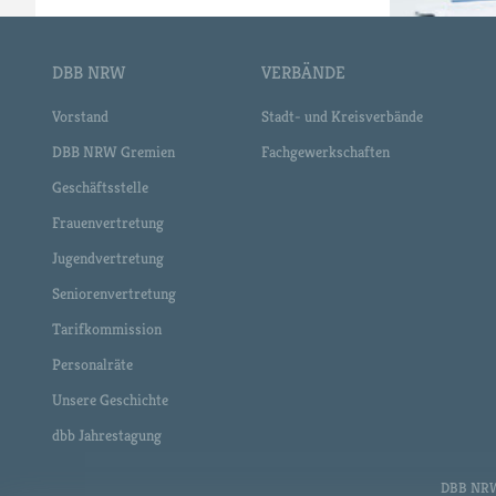
DBB NRW
VERBÄNDE
Vorstand
Stadt- und Kreisverbände
DBB NRW Gremien
Fachgewerkschaften
Geschäftsstelle
Frauenvertretung
Jugendvertretung
Seniorenvertretung
Tarifkommission
Personalräte
Unsere Geschichte
dbb Jahrestagung
DBB NRW •