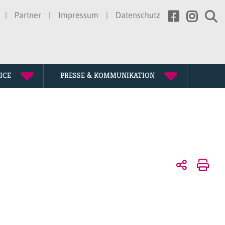
Partner
Impressum
Datenschutz
ICE
PRESSE & KOMMUNIKATION
rtretung
erden
ssion
gen
te
chichte
tagung