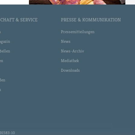
CHAFT & SERVICE
PRESSE & KOMMUNIKATION
n
Pressemitteilungen
gazin
News
bellen
News-Archiv
en
Mediathek
Downloads
den
n
 491583-10