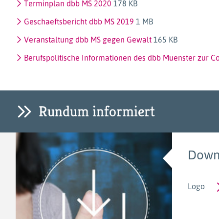
Terminplan dbb MS 2020
178 KB
Geschaeftsbericht dbb MS 2019
1 MB
Veranstaltung dbb MS gegen Gewalt
165 KB
Berufspolitische Informationen des dbb Muenster zur 
Rundum informiert
Down
Logo