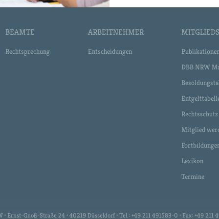
BEAMTE
ARBEITNEHMER
MITGLIEDS
Rechtsprechung
Entscheidungen
Publikatione
DBB NRW Ma
Besoldungsta
Entgelttabell
Rechtsschutz
Mitglied wer
Fortbildunge
Lexikon
Termine
 Ernst-Gnoß-Straße 24 • 40219 Düsseldorf • Tel.: +49 211 491583-0 • Fax: +49 211