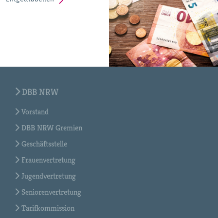
DBB NRW
Vorstand
DBB NRW Gremien
Geschäftsstelle
Frauenvertretung
Jugendvertretung
Seniorenvertretung
Tarifkommission