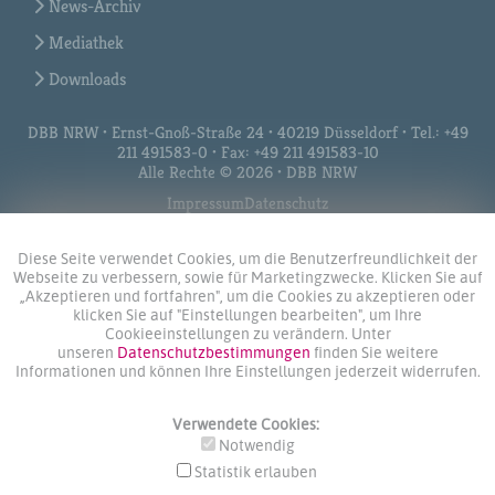
News-Archiv
Mediathek
Downloads
DBB NRW • Ernst-Gnoß-Straße 24 • 40219 Düsseldorf • Tel.: +49
211 491583-0 • Fax: +49 211 491583-10
Alle Rechte © 2026 • DBB NRW
Impressum
Datenschutz
Diese Seite verwendet Cookies, um die Benutzerfreundlichkeit der
Webseite zu verbessern, sowie für Marketingzwecke. Klicken Sie auf
„Akzeptieren und fortfahren", um die Cookies zu akzeptieren oder
klicken Sie auf "Einstellungen bearbeiten", um Ihre
Cookieeinstellungen zu verändern. Unter
unseren
Datenschutzbestimmungen
finden Sie weitere
Informationen und können Ihre Einstellungen jederzeit widerrufen.
Verwendete Cookies:
Notwendig
Statistik erlauben