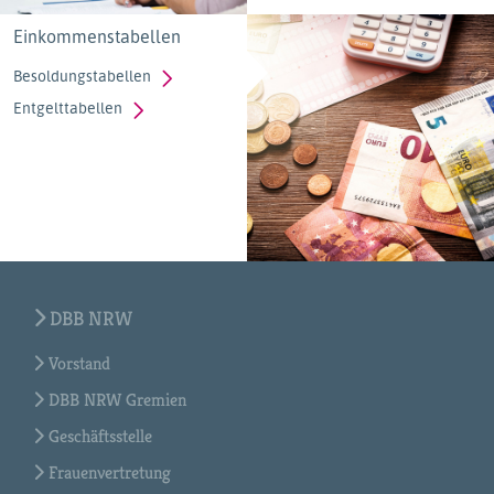
Einkommenstabellen
Besoldungstabellen
Entgelttabellen
DBB NRW
Vorstand
DBB NRW Gremien
Geschäftsstelle
Frauenvertretung