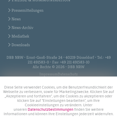
Pressemitteilungen
News
News-Archiv
Mediathek
Downloads
DBB NRW • Ernst-Gnoß-Straße 24 • 40219 Düsseldorf • Tel.: +49
211 491583-0 • Fax: +49 211 491583-10
Alle Rechte © 2026 • DBB NRW
Impressum
Datenschutz
Diese Seite verwendet Cookies, um die Benutzerfreundlichkeit der
Webseite zu verbessern, sowie für Marketingzwecke. Klicken Sie auf
„Akzeptieren und fortfahren", um die Cookies zu akzeptieren oder
klicken Sie auf "Einstellungen bearbeiten", um Ihre
Cookieeinstellungen zu verändern. Unter
unseren
Datenschutzbestimmungen
finden Sie weitere
Informationen und können Ihre Einstellungen jederzeit widerrufen.