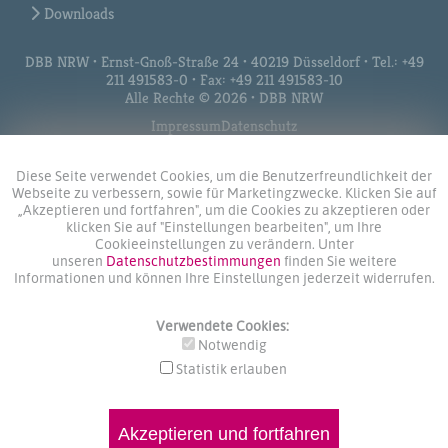
Downloads
DBB NRW • Ernst-Gnoß-Straße 24 • 40219 Düsseldorf • Tel.: +49
211 491583-0 • Fax: +49 211 491583-10
Alle Rechte © 2026 • DBB NRW
Impressum
Datenschutz
Diese Seite verwendet Cookies, um die Benutzerfreundlichkeit der
Webseite zu verbessern, sowie für Marketingzwecke. Klicken Sie auf
„Akzeptieren und fortfahren", um die Cookies zu akzeptieren oder
klicken Sie auf "Einstellungen bearbeiten", um Ihre
Cookieeinstellungen zu verändern. Unter
unseren
Datenschutzbestimmungen
finden Sie weitere
Informationen und können Ihre Einstellungen jederzeit widerrufen.
Verwendete Cookies:
Notwendig
Statistik erlauben
Akzeptieren und fortfahren