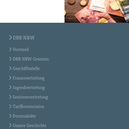
DBB NRW
Vorstand
DBB NRW Gremien
Geschäftsstelle
Frauenvertretung
Jugendvertretung
Seniorenvertretung
Tarifkommission
Personalräte
Unsere Geschichte