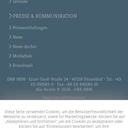
Termine
PRESSE & KOMMUNIKATION
Pressemitteilungen
News
News-Archiv
Mediathek
Downloads
DBB NRW • Ernst-Gnoß-Straße 24 • 40219 Düsseldorf • Tel.: +49
211 491583-0 • Fax: +49 211 491583-10
Alle Rechte © 2026 • DBB NRW
Impressum
Datenschutz
Diese Seite verwendet Cookies, um die Benutzerfreundlichkeit der
Webseite zu verbessern, sowie für Marketingzwecke. Klicken Sie auf
„Akzeptieren und fortfahren", um die Cookies zu akzeptieren oder
klicken Sie auf "Einstellungen bearbeiten", um Ihre