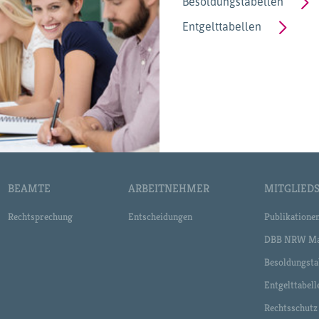
Besoldungstabellen
Entgelttabellen
BEAMTE
ARBEITNEHMER
MITGLIEDS
Rechtsprechung
Entscheidungen
Publikatione
DBB NRW Ma
Besoldungsta
Entgelttabell
Rechtsschutz