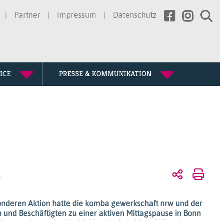
Partner
Impressum
Datenschutz
ICE
PRESSE & KOMMUNIKATION
rtretung
erden
ssion
gen
te
chichte
6
tagung
nderen Aktion hatte die komba gewerkschaft nrw und der
nd Beschäftigten zu einer aktiven Mittagspause in Bonn