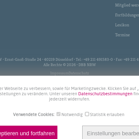
Mitglied wer
Fortbildunge
Lexikon
Termine
 Ernst-Gnoß-Straße 24 • 40219 Düsseldorf • Tel.: +49 211 491583-0 • Fax: +49 211
Alle Rechte © 2026 • DBB NRW
Impressum
Datenschutz
r Webseite zu verbessern, sowie für Marketingzwecke. Klicken Sie auf 
instellungen zu verändern. Unter unseren
Datenschutzbestimmungen
fi
jederzeit widerrufen.
Verwendete Cookies:
Notwendig
Statistik erlauben
ptieren und fortfahren
Einstellungen bearbe