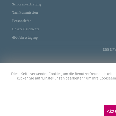
Seniorenvertretung
Tarifkommission
Personalräte
Unsere Geschichte
dbb Jahrestagung
DBB NRW •
Diese Seite verwendet Cookies, um die Benutzerfreundlichkeit de
klicken Sie auf "Einstellungen bearbeiten", um Ihre Cookiee
Akze