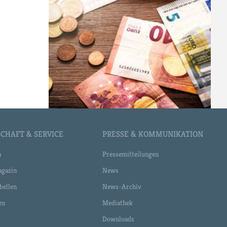
CHAFT & SERVICE
PRESSE & KOMMUNIKATION
n
Pressemitteilungen
gazin
News
bellen
News-Archiv
en
Mediathek
Downloads