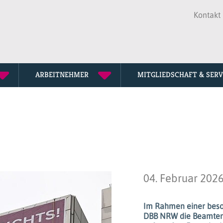
Kontakt
ARBEITNEHMER
MITGLIEDSCHAFT & SERV
Seniorenve
Mitglied w
Mediathek
Tarifkommi
Fortbildun
Downloads
Personalrä
Lexikon
Unsere Ges
Termine
04. Februar 202
dbb Jahres
Im Rahmen einer beso
DBB NRW die Beamten u