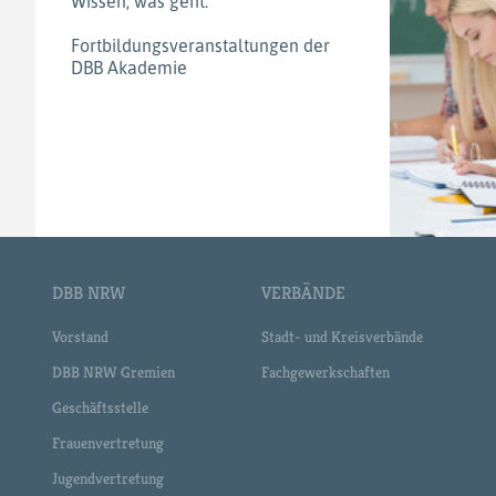
Wissen, was geht:
Fortbildungsveranstaltungen der
DBB Akademie
DBB NRW
VERBÄNDE
Vorstand
Stadt- und Kreisverbände
DBB NRW Gremien
Fachgewerkschaften
Geschäftsstelle
Frauenvertretung
Jugendvertretung