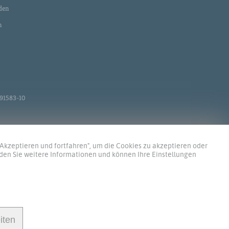
den
n
 491583-10
„Akzeptieren und fortfahren", um die Cookies zu akzeptieren oder
nden Sie weitere Informationen und können Ihre Einstellungen
iten