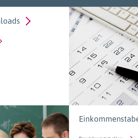
loads
Einkommenstabe