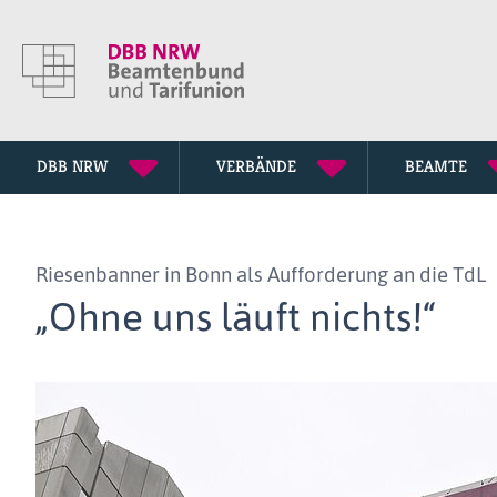
DBB NRW
VERBÄNDE
BEAMTE
Vorstand
Stadt- und Kreisverbände
Rechtsprechung
Entscheidungen
Publikationen
Pressemitteilungen
Riesenbanner in Bonn als Aufforderung an die TdL
DBB NRW Gremien
Fachgewerkschaften
DBB NRW Magazin
News
„Ohne uns läuft nichts!“
Geschäftsstelle
Besoldungstabellen
News-Archiv
Frauenvertretung
Entgelttabellen
Jugendvertretung
Rechtsschutz