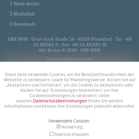
News-Archiv
Mediathek
Downloads
DBB NRW • Ernst-Gnoß-Straße 24 • 40219 Düsseldorf • Tel.: +49
211 491583-0 • Fax: +49 211 491583-10
Alle Rechte © 2026 • DBB NRW
Impressum
Datenschutz
Diese Seite verwendet Cookies, um die Benutzerfreundlichkeit der
Webseite zu verbessern, sowie für Marketingzwecke. Klicken Sie auf
„Akzeptieren und fortfahren", um die Cookies zu akzeptieren oder
klicken Sie auf "Einstellungen bearbeiten", um Ihre
Cookieeinstellungen zu verändern. Unter
unseren
Datenschutzbestimmungen
finden Sie weitere
Informationen und können Ihre Einstellungen jederzeit widerrufen.
Verwendete Cookies:
Notwendig
Statistik erlauben