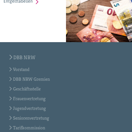
Entgelttabellen
DBB NRW
Vorstand
DBB NRW Gremien
Geschäftsstelle
Frauenvertretung
Jugendvertretung
Seniorenvertretung
Tarifkommission