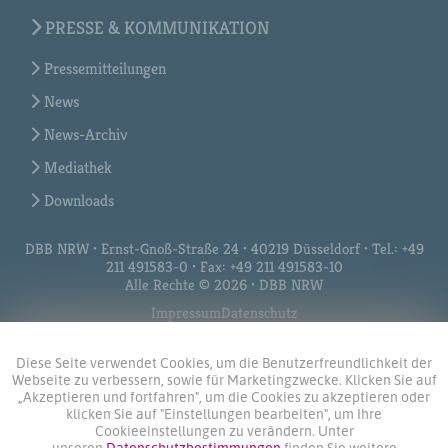
PRESSE & KOMMUNIKATION
Pressemitteilungen
News
News-Archiv
Mediathek
Downloads
DBB NRW • Ernst-Gnoß-Straße 24 • 40219 Düsseldorf • Tel.: +49
211 491583-0 • Fax: +49 211 491583-10
Alle Rechte © 2026 • DBB NRW
Impressum
Datenschutz
Diese Seite verwendet Cookies, um die Benutzerfreundlichkeit der
Webseite zu verbessern, sowie für Marketingzwecke. Klicken Sie auf
„Akzeptieren und fortfahren", um die Cookies zu akzeptieren oder
klicken Sie auf "Einstellungen bearbeiten", um Ihre
Cookieeinstellungen zu verändern. Unter
unseren
Datenschutzbestimmungen
finden Sie weitere