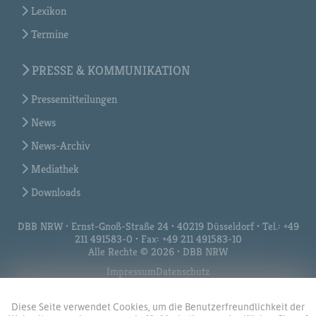
Lexikon
Termine
PRESSE & KOMMUNIKATION
Pressemitteilungen
News
News-Archiv
Mediathek
Downloads
DBB NRW • Ernst-Gnoß-Straße 24 • 40219 Düsseldorf • Tel.: +49
211 491583-0 • Fax: +49 211 491583-10
Alle Rechte © 2026 • DBB NRW
Impressum
Datenschutz
Diese Seite verwendet Cookies, um die Benutzerfreundlichkeit der