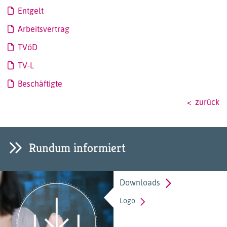
Entgelt
Arbeitsvertrag
TVöD
TV-L
Beschäftigte
zurück
Rundum informiert
Downloads
Logo