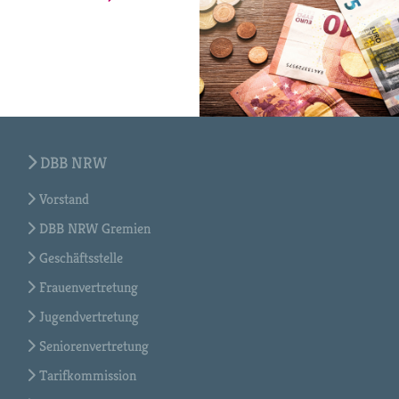
DBB NRW
Vorstand
DBB NRW Gremien
Geschäftsstelle
Frauenvertretung
Jugendvertretung
Seniorenvertretung
Tarifkommission