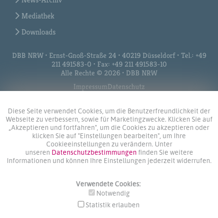
Mediathek
Downloads
DBB NRW • Ernst-Gnoß-Straße 24 • 40219 Düsseldorf • Tel.: +49
211 491583-0 • Fax: +49 211 491583-10
Alle Rechte © 2026 • DBB NRW
Impressum
Datenschutz
Diese Seite verwendet Cookies, um die Benutzerfreundlichkeit der
Webseite zu verbessern, sowie für Marketingzwecke. Klicken Sie auf
„Akzeptieren und fortfahren", um die Cookies zu akzeptieren oder
klicken Sie auf "Einstellungen bearbeiten", um Ihre
Cookieeinstellungen zu verändern. Unter
unseren
Datenschutzbestimmungen
finden Sie weitere
Informationen und können Ihre Einstellungen jederzeit widerrufen.
Verwendete Cookies:
Notwendig
Statistik erlauben