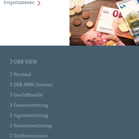
Entgelttabellen
DBB NRW
Vorstand
DBB NRW Gremien
Geschäftsstelle
Frauenvertretung
Jugendvertretung
Seniorenvertretung
Tarifkommission