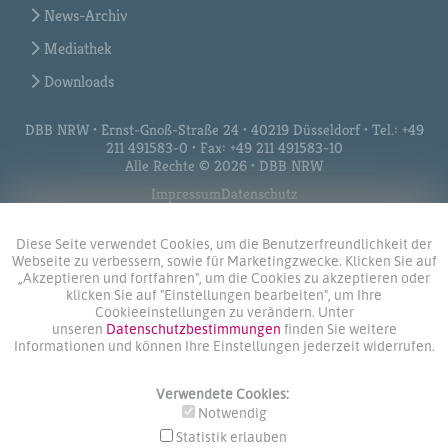
News-Archiv
Mediathek
Downloads
DBB NRW • Ernst-Gnoß-Straße 24 • 40219 Düsseldorf • Tel.: +49
211 491583-0 • Fax: +49 211 491583-10
Alle Rechte © 2026 • DBB NRW
Impressum
Datenschutz
Diese Seite verwendet Cookies, um die Benutzerfreundlichkeit der
Webseite zu verbessern, sowie für Marketingzwecke. Klicken Sie auf
„Akzeptieren und fortfahren", um die Cookies zu akzeptieren oder
klicken Sie auf "Einstellungen bearbeiten", um Ihre
Cookieeinstellungen zu verändern. Unter
unseren
Datenschutzbestimmungen
finden Sie weitere
Informationen und können Ihre Einstellungen jederzeit widerrufen.
Verwendete Cookies:
Notwendig
Statistik erlauben