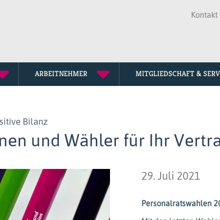
Kontakt
ARBEITNEHMER
MITGLIEDSCHAFT & SERV
Seniorenve
Mitglied w
Mediathek
itive Bilanz
Tarifkommi
Fortbildun
Downloads
nen und Wähler für Ihr Vertr
Personalrä
Lexikon
Unsere Ges
Termine
29. Juli 2021
dbb Jahres
Personalratswahlen 20