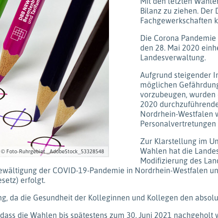
Mit den letzten Wahlen
Bilanz zu ziehen. De
Fachgewerkschaften ka
Die Corona Pandemie h
den 28. Mai 2020 einhe
Landesverwaltung.
Aufgrund steigender I
möglichen Gefährdung
vorzubeugen, wurden d
2020 durchzuführende
Nordrhein-Westfalen w
Personalvertretungen 
Zur Klarstellung im U
Wahlen hat die Lande
: © Foto-Ruhrgebiet _AdobeStock_53328548
Modifizierung des La
Bewältigung der COVID-19-Pandemie in Nordrhein-Westfalen un
etz) erfolgt.
g, da die Gesundheit der Kolleginnen und Kollegen den absolu
dass die Wahlen bis spätestens zum 30. Juni 2021 nachgeholt 