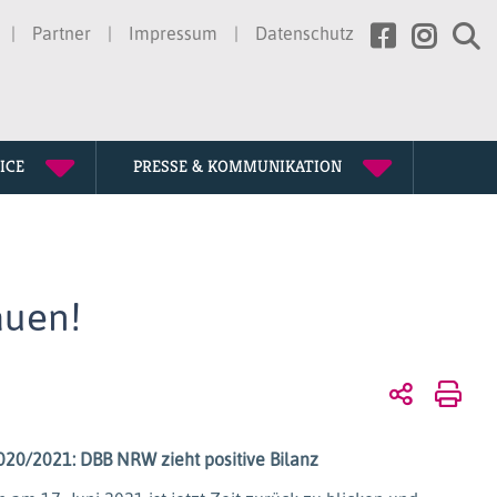
Partner
Impressum
Datenschutz
ICE
PRESSE & KOMMUNIKATION
rtretung
erden
ssion
gen
auen!
te
chichte
tagung
20/2021: DBB NRW zieht positive Bilanz