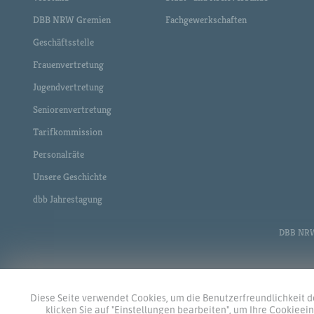
DBB NRW Gremien
Fachgewerkschaften
Geschäftsstelle
Frauenvertretung
Jugendvertretung
Seniorenvertretung
Tarifkommission
Personalräte
Unsere Geschichte
dbb Jahrestagung
DBB NRW •
Diese Seite verwendet Cookies, um die Benutzerfreundlichkeit de
klicken Sie auf "Einstellungen bearbeiten", um Ihre Cookiee