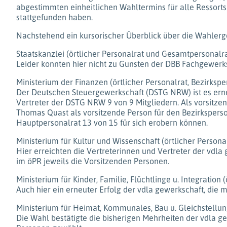
abgestimmten einheitlichen Wahltermins für alle Ressorts 
stattgefunden haben.
Nachstehend ein kursorischer Überblick über die Wahlerge
Staatskanzlei (örtlicher Personalrat und Gesamtpersonalr
Leider konnten hier nicht zu Gunsten der DBB Fachgewerk
Ministerium der Finanzen (örtlicher Personalrat, Bezirksp
Der Deutschen Steuergewerkschaft (DSTG NRW) ist es erneu
Vertreter der DSTG NRW 9 von 9 Mitgliedern. Als vorsitze
Thomas Quast als vorsitzende Person für den Bezirksperso
Hauptpersonalrat 13 von 15 für sich erobern können.
Ministerium für Kultur und Wissenschaft (örtlicher Person
Hier erreichten die Vertreterinnen und Vertreter der vdl
im öPR jeweils die Vorsitzenden Personen.
Ministerium für Kinder, Familie, Flüchtlinge u. Integratio
Auch hier ein erneuter Erfolg der vdla gewerkschaft, die 
Ministerium für Heimat, Kommunales, Bau u. Gleichstellun
Die Wahl bestätigte die bisherigen Mehrheiten der vdla 