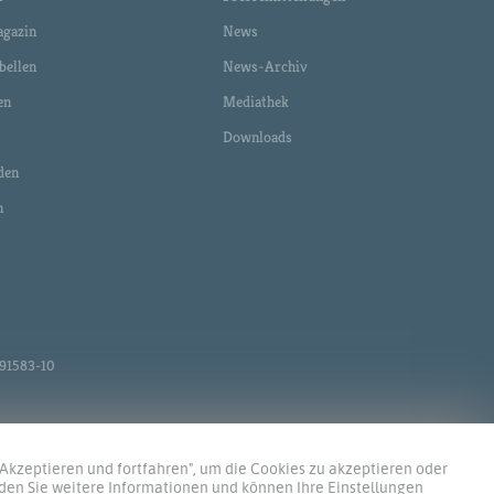
gazin
News
bellen
News-Archiv
en
Mediathek
Downloads
den
n
 491583-10
„Akzeptieren und fortfahren", um die Cookies zu akzeptieren oder
nden Sie weitere Informationen und können Ihre Einstellungen