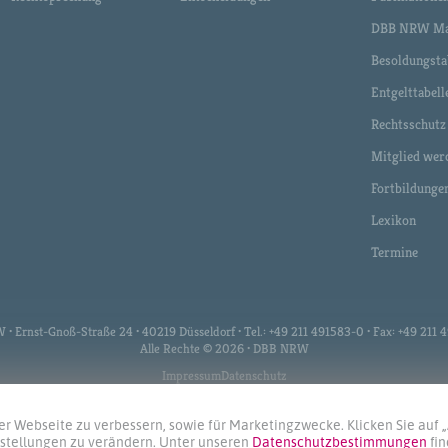
DBB NRW Ma
Besoldungsta
Entgelttabell
Rechtsschutz
Mitglied wer
Fortbildunge
Lexikon
Termine
 Ernst-Gnoß-Straße 24 • 40219 Düsseldorf • Tel.: +49 211 491583-0 • Fax: +49 211
Alle Rechte © 2026 • DBB NRW
Impressum
Datenschutz
r Webseite zu verbessern, sowie für Marketingzwecke. Klicken Sie auf 
instellungen zu verändern. Unter unseren
Datenschutzbestimmungen
fi