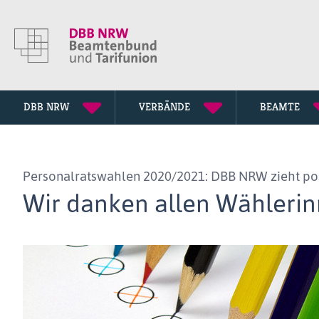
DBB NRW
VERBÄNDE
BEAMTE
Vorstand
Stadt- und Kreisverbände
Rechtsprechung
Entscheidungen
Publikationen
Pressemitteilungen
Personalratswahlen 2020/2021: DBB NRW zieht pos
DBB NRW Gremien
Fachgewerkschaften
DBB NRW Magazin
News
Wir danken allen Wählerin
Geschäftsstelle
Besoldungstabellen
News-Archiv
Frauenvertretung
Entgelttabellen
Jugendvertretung
Rechtsschutz