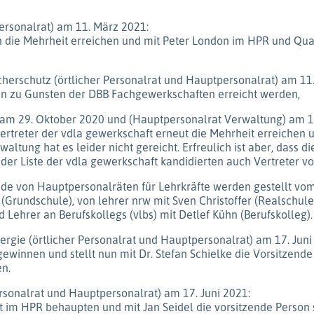
personalrat) am 11. März 2021:
n die Mehrheit erreichen und mit Peter London im HPR und Qu
cherschutz (örtlicher Personalrat und Hauptpersonalrat) am 11
ten zu Gunsten der DBB Fachgewerkschaften erreicht werden,
t) am 29. Oktober 2020 und (Hauptpersonalrat Verwaltung) am 1
Vertreter der vdla gewerkschaft erneut die Mehrheit erreichen
ung hat es leider nicht gereicht. Erfreulich ist aber, dass di
 der Liste der vdla gewerkschaft kandidierten auch Vertreter 
ende von Hauptpersonalräten für Lehrkräfte werden gestellt vo
Grundschule), von lehrer nrw mit Sven Christoffer (Realschul
Lehrer an Berufskollegs (vlbs) mit Detlef Kühn (Berufskolleg).
Energie (örtlicher Personalrat und Hauptpersonalrat) am 17. Juni
ewinnen und stellt nun mit Dr. Stefan Schielke die Vorsitzend
en.
Personalrat und Hauptpersonalrat) am 17. Juni 2021:
 im HPR behaupten und mit Jan Seidel die vorsitzende Person s