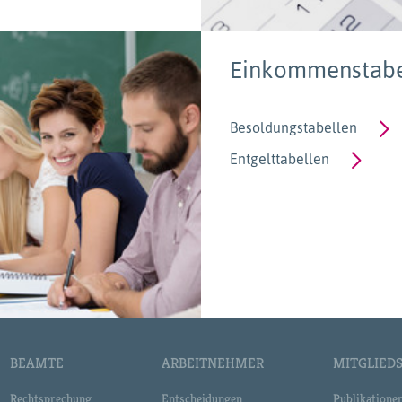
Einkommenstabe
Besoldungstabellen
Entgelttabellen
BEAMTE
ARBEITNEHMER
MITGLIEDS
Rechtsprechung
Entscheidungen
Publikatione