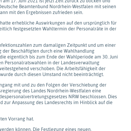
 am 17. Juni 2021 ist jetzt Zeit zurück zu blicken und
r Deutsche Beamtenbund Nordrhein-Westfalen mit seinen
nn mit den Ergebnissen zufrieden sein.
atte erhebliche Auswirkungen auf den ursprünglich für
itlich festgesetzten Wahltermin der Personalräte in der
nfektionszahlen zum damaligen Zeitpunkt und um einer
 der Beschäftigten durch eine Wahlhandlung
ie eigentlich bis zum Ende der Wahlperiode am 30. Juni
n Personalratswahlen in der Landesverwaltung
eitestgehend verschoben. Die Arbeitsfähigkeit der
wurde durch diesen Umstand nicht beeinträchtigt.
mgang mit und zu den Folgen der Verschiebung der
sregierung des Landes Nordrhein-Westfalen eine
ndespersonalvertretungsgesetzes NRW beschlossen. Dies
d zur Anpassung des Landesrechts im Hinblick auf die
ten Vorrang hat.
werden können. Die Festlegung eines neuen,