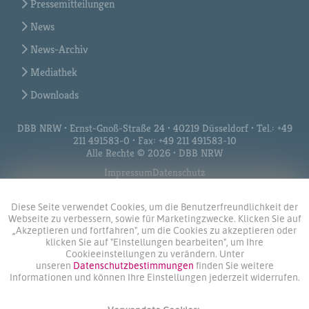
Pressemitteilungen
News
News-Archiv
Mediathek
Downloads
DBB NRW • Ernst-Gnoß-Straße 24 • 40219 Düsseldorf • Tel.: +49
211 491583-0 • Fax: +49 211 491583-10
Alle Rechte © 2026 • DBB NRW
Impressum
Datenschutz
Diese Seite verwendet Cookies, um die Benutzerfreundlichkeit der
Webseite zu verbessern, sowie für Marketingzwecke. Klicken Sie auf
„Akzeptieren und fortfahren", um die Cookies zu akzeptieren oder
klicken Sie auf "Einstellungen bearbeiten", um Ihre
Cookieeinstellungen zu verändern. Unter
unseren
Datenschutzbestimmungen
finden Sie weitere
Informationen und können Ihre Einstellungen jederzeit widerrufen.