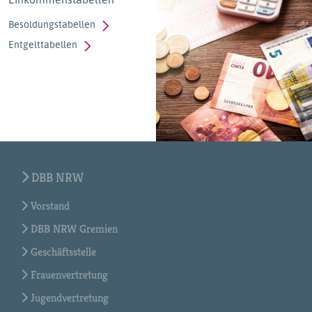
Besoldungstabellen
Entgelttabellen
DBB NRW
Vorstand
DBB NRW Gremien
Geschäftsstelle
Frauenvertretung
Jugendvertretung