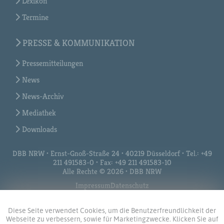
Lexikon
Termine
PRESSE & KOMMUNIKATION
Pressemitteilungen
News
News-Archiv
Mediathek
Downloads
DBB NRW • Ernst-Gnoß-Straße 24 • 40219 Düsseldorf • Tel.: +49
211 491583-0 • Fax: +49 211 491583-10
Alle Rechte © 2026 • DBB NRW
Impressum
Datenschutz
Diese Seite verwendet Cookies, um die Benutzerfreundlichkeit der
Webseite zu verbessern, sowie für Marketingzwecke. Klicken Sie auf