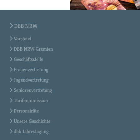
DBB NRW
Vorstand
DBB NRW Gremien
Geschäftsstelle
Frauenvertretung
Jugendvertretung
Seniorenvertretung
Tarifkommission
Personalräte
Unsere Geschichte
dbb Jahrestagung