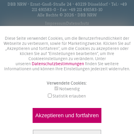
DBB NRW • Ernst-Gnoß-Straße 24 • 40219 Düsseldorf • Tel.: +49
211 491583-0 • Fax: +49 211 491583-10
Alle Rechte © 2026 • DBB NRW
Impressum
Datenschutz
Diese Seite verwendet Cookies, um die Benutzerfreundlichkeit der
Webseite zu verbessern, sowie für Marketingzwecke. Klicken Sie auf
„Akzeptieren und fortfahren", um die Cookies zu akzeptieren oder
klicken Sie auf "Einstellungen bearbeiten", um Ihre
Cookieeinstellungen zu verändern. Unter
unseren
Datenschutzbestimmungen
finden Sie weitere
Informationen und können Ihre Einstellungen jederzeit widerrufen.
Verwendete Cookies:
Notwendig
Statistik erlauben
Akzeptieren und fortfahren