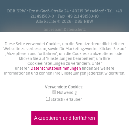
DBB NRW • Ernst-Gnoß-Straße 24 • 40219 Düsseldorf • Tel.: +49
211 491583-0 • Fax: +49 211 491583-10
Alle Rechte © 2026 • DBB NRW
Impressum
Datenschutz
Diese Seite verwendet Cookies, um die Benutzerfreundlichkeit der
Webseite zu verbessern, sowie für Marketingzwecke. Klicken Sie auf
„Akzeptieren und fortfahren", um die Cookies zu akzeptieren oder
klicken Sie auf "Einstellungen bearbeiten", um Ihre
Cookieeinstellungen zu verändern. Unter
unseren
Datenschutzbestimmungen
finden Sie weitere
Informationen und können Ihre Einstellungen jederzeit widerrufen.
Verwendete Cookies:
Notwendig
Statistik erlauben
Akzeptieren und fortfahren