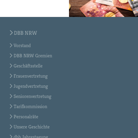
DBB NRW
Vorstand
DBB NRW Gremien
Geschäftsstelle
Frauenvertretung
Jugendvertretung
Seniorenvertretung
Tarifkommission
Personalräte
Unsere Geschichte
dbb Jahrestagung