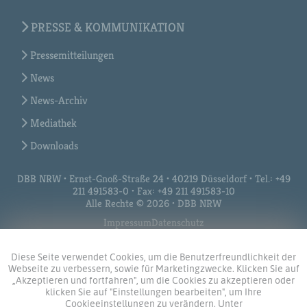
PRESSE & KOMMUNIKATION
Pressemitteilungen
News
News-Archiv
Mediathek
Downloads
DBB NRW • Ernst-Gnoß-Straße 24 • 40219 Düsseldorf • Tel.: +49
211 491583-0 • Fax: +49 211 491583-10
Alle Rechte © 2026 • DBB NRW
Impressum
Datenschutz
Diese Seite verwendet Cookies, um die Benutzerfreundlichkeit der
Webseite zu verbessern, sowie für Marketingzwecke. Klicken Sie auf
„Akzeptieren und fortfahren", um die Cookies zu akzeptieren oder
klicken Sie auf "Einstellungen bearbeiten", um Ihre
Cookieeinstellungen zu verändern. Unter