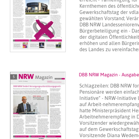
Kernthemen des öffentlich
Gewerkschaftstag der vdla 
gewählten Vorstand; Verär
DBB NRW Landesseniorenver
Bürgerbeteiligung ein - Da
der digitalen Öffentlichke
erhöhen und allen Bürgeri
des Landes zu vereinfache
DBB NRW Magazin - Ausgabe
Schlagzeilen: DBB NRW for
Pensionäre werden einfach 
Initiative“ - NRW-Initiativ
auf Arbeit-nehmerempfang 
hatte Ministerpräsident He
Arbeitnehmerempfang in D
Vorsitzender wiedergewähl
auf dem Gewerkschaftstag 
Vorsitzende Diana Wedem