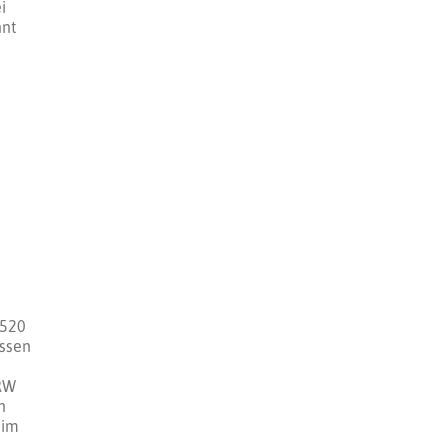
i
nnt
.520
üssen
NRW
n
eim