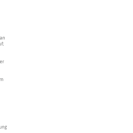
 an
f;
er
im
tung