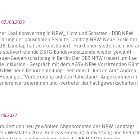
07./08.2022
ner Koalitionsvertrag in NRW_ Licht und Schatten - DBB NRW
inführung der pauschalen Beihilfe; Landtag NRW: Neue Gesichter
18. Landtag hat sich konstituiert - Fraktionen stellen sich neu au
s stellvertretende DSTG-Bundesvorsitzende wieder gewählt -
uer-Gewerkschaftstag in Berlin; Der DBB NRW trauert um Ilse
die Inklusion - Gespräch mit dem AGSV-NRW-Vorsitzenden Günt
RW: neue Behördenleitung - Seit dem 1. Juni im Amt: Andrea
Heidinger; "Vorbereitung auf den Ruhestand - Angekommen im
Seniorenvertreterinnen und -vertreter der Fachgewerkschaften 
 06.2022
atuliert den neu gewählten Abgeordneten des NRW-Landtags -
ein-Westfalen 2022; Andreas Hemsing: Aufwertung und Entlas
ür den Sozial- und Erziehungsdienst; DBB NRW beleuchtet