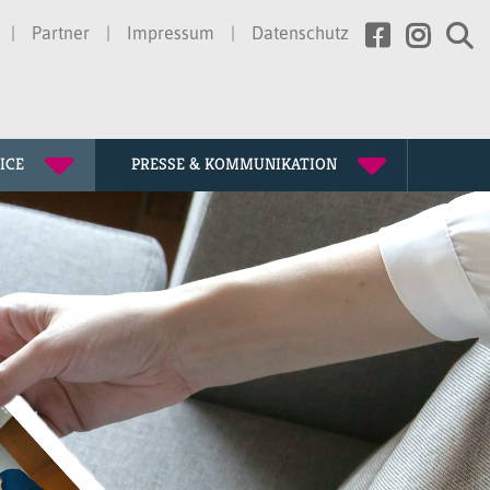
Partner
Impressum
Datenschutz
ICE
PRESSE & KOMMUNIKATION
rtretung
erden
ssion
gen
te
chichte
tagung