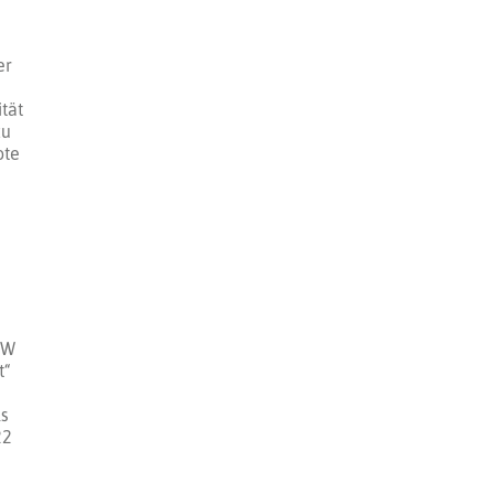
er
tät
zu
ote
RW
t“
ls
22