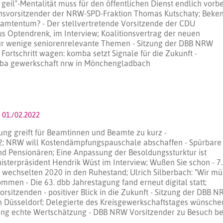
geil"-Mentalität muss für den öffentlichen Dienst endlich vorbe
ionsvorsitzender der NRW-SPD-Fraktion Thomas Kutschaty; Beke
amtentum? - Der stellvertretende Vorsitzende der CDU
us Optendrenk, im Interview; Koalitionsvertrag der neuen
ur wenige seniorenrelevante Themen - Sitzung der DBB NRW
Fortschritt wagen: komba setzt Signale für die Zukunft -
ba gewerkschaft nrw in Mönchengladbach
01./02.2022
ung greift für Beamtinnen und Beamte zu kurz -
; NRW will Kostendämpfungspauschale abschaffen - Spürbare
d Pensionären; Eine Anpassung der Besoldungssturktur ist
isterpräsident Hendrik Wüst im Interview; Wußen Sie schon - 7
wechselten 2020 in den Ruhestand; Ulrich Silberbach: "Wir m
ommen - Die 63. dbb Jahrestagung fand erneut digital statt;
rsitzenden - positiver Blick in die Zukunft - Sitzung der DBB 
in Düsseldorf; Delegierte des Kreisgewerkschaftstages wünsche
ung echte Wertschätzung - DBB NRW Vorsitzender zu Besuch b