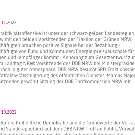
 11.2022
traktivitätsoffensive ist unter der schwarz-gelben Landesregier
iew mit den beiden Vorsitzenden der Fraktion der Grünen NRW;
äftigten brauchen positive Signale bei der Bezahlung -
häftigte von Bund und Kommunen; Energie-preispauschale für
nen und -empfänger kommt - Anhörung zum Gesetzentwurf zu
im Landtag NRW; Vorsitzende des DBB NRW bei Ministerpräside
präch in guter Atmosphäre; DBB NRW besucht SPD-Fraktionsspit
ttraktivitätssteigerung des öffentlichen Dienstes; Marcus Naj
sitzenden gewählt Sitzung der DBB Tarifkommission NRW mit
 10.2022
für die freiheitliche Demokratie und die Grundwerte der Verfa
nd Staude appelliert auf dem DBB NRW-Treff an Politik, Verwa
 relevanten Gruppierungen; Vorübergehende Anhebung der