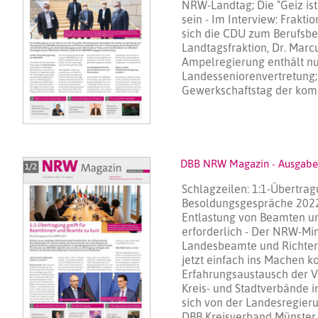
NRW-Landtag; Die "Geiz ist 
sein - Im Interview: Frakt
sich die CDU zum Berufsbe
Landtagsfraktion, Dr. Marc
Ampelregierung enthält n
Landesseniorenvertretung; 
Gewerkschaftstag der kom
DBB NRW Magazin - Ausgabe 
Schlagzeilen: 1:1-Übertrag
Besoldungsgespräche 2022
Entlastung von Beamten un
erforderlich - Der NRW-Min
Landesbeamte und Richter 
jetzt einfach ins Machen k
Erfahrungsaustausch der Vo
Kreis- und Stadtverbände 
sich von der Landesregier
DBB Kreisverband Münster