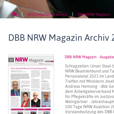
Mitgliedschaft & Service
DBB NRW Magazin
DBB NRW Magazin Archiv 
DBB NRW Magazin - Ausgabe
Schlagzeilen: Unser Staat
NRW Beamtenbund und Tari
Personaletat 2023 im Landt
Treffen mit Ministerin Jose
Andreas Hemsing - dbb Gew
dem Arbeitgeberverband NR
für Pflegekräfte im Justizv
Weingärtner - Jahreshaupt
100 Tage NRW-Koalition 202
Vorstandssitzung des DBB 