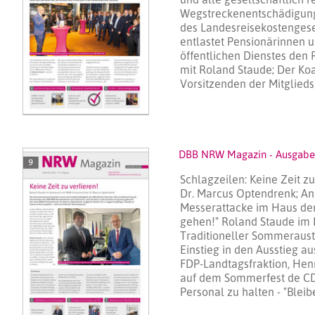
Wegstreckenentschädigung
des Landesreisekostengese
entlastet Pensionärinnen 
öffentlichen Dienstes den
mit Roland Staude; Der Koa
Vorsitzenden der Mitgli
DBB NRW Magazin - Ausgabe
Schlagzeilen: Keine Zeit z
Dr. Marcus Optendrenk; An
Messerattacke im Haus der
gehen!" Roland Staude im 
Traditioneller Sommerausta
Einstieg in den Ausstieg a
FDP-Landtagsfraktion, He
auf dem Sommerfest de CDU
Personal zu halten - "Ble