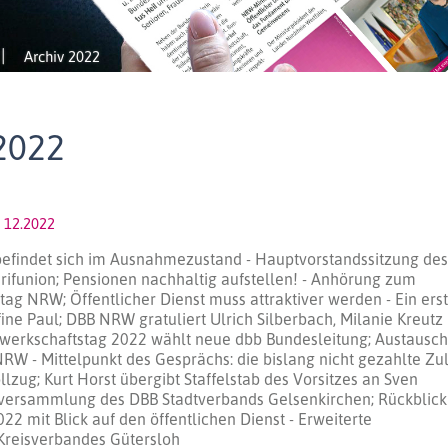
Archiv 2022
2022
 12.2022
 befindet sich im Ausnahmezustand - Hauptvorstandssitzung de
funion; Pensionen nachhaltig aufstellen! - Anhörung zum
ag NRW; Öffentlicher Dienst muss attraktiver werden - Ein ers
fine Paul; DBB NRW gratuliert Ulrich Silberbach, Milanie Kreutz
erkschaftstag 2022 wählt neue dbb Bundesleitung; Austausch
W - Mittelpunkt des Gesprächs: die bislang nicht gezahlte Zu
ollzug; Kurt Horst übergibt Staffelstab des Vorsitzes an Sven
versammlung des DBB Stadtverbands Gelsenkirchen; Rückblick
2 mit Blick auf den öffentlichen Dienst - Erweiterte
Kreisverbandes Gütersloh