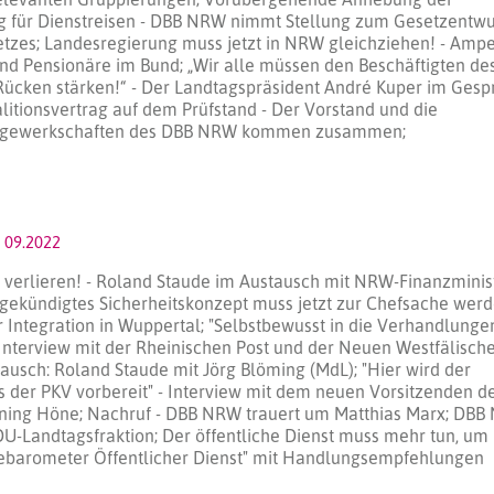
 für Dienstreisen - DBB NRW nimmt Stellung zum Gesetzentwu
tzes; Landesregierung muss jetzt in NRW gleichziehen! - Ampe
und Pensionäre im Bund; „Wir alle müssen den Beschäftigten de
 Rücken stärken!“ - Der Landtagspräsident André Kuper im Gesp
litionsvertrag auf dem Prüfstand - Der Vorstand und die
edsgewerkschaften des DBB NRW kommen zusammen;
 09.2022
u verlieren! - Roland Staude im Austausch mit NRW-Finanzminis
gekündigtes Sicherheitskonzept muss jetzt zur Chefsache werd
 Integration in Wuppertal; "Selbstbewusst in die Verhandlunge
Interview mit der Rheinischen Post und der Neuen Westfälische
usch: Roland Staude mit Jörg Blöming (MdL); "Hier wird der
us der PKV vorbereit" - Interview mit dem neuen Vorsitzenden d
nning Höne; Nachruf - DBB NRW trauert um Matthias Marx; DB
-Landtagsfraktion; Der öffentliche Dienst muss mehr tun, um
ibebarometer Öffentlicher Dienst" mit Handlungsempfehlungen