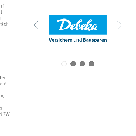
rf
l
s
räch
ter
en! -
n
n;
er
B NRW