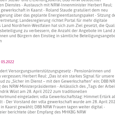
en Dienstes - Austausch mit NRW-Innenminister Herbert Reul;
gewerkschaft in Kaarst - Roland Staude gratuliert dem neu
gerung über das geplante Energieentlastungspaket - Sitzung d
tretung; Landesregierung richtet Portal für mehr digitale
s Land Nordrhein-Westfalen hat sich zum Ziel gesetzt, die Quali
itsbeteiligung zu verbessern, die Anzahl der Angebote im Land 
nnen und Bürgern den Einstieg in sämtliche Beteiligungsangeb
n
 05.2022
dert Versorgungsunterstützungsgesetz - Pensionärinnen und
vergessen; Herbert Reul: „Das ist ein starkes Signal für unsere
e lud zu „Sicher im Dienst – mit den Gewerkschaften“ ein; DBB N
des NRW-Ministerpräsidenten - Anlässlich des „Tags der Arbei
ndrik Wüst am 28. April 2022 zum traditionellen
ortmund eingeladen; vdla Gewerkschaftstag: Himmet Ertürk a
t - Der Vorstand der vdla gewerkschaft wurde am 28. April 20
in Kaarst gewählt; DBB NRW Frauen tagen weiter digital -
eier berichtete über Empfang des MHKBG NRW