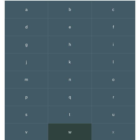
a
b
c
d
e
f
g
h
i
j
k
l
m
n
o
p
q
r
s
t
u
v
w
x