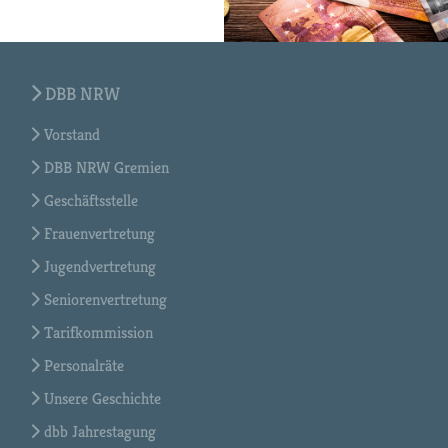
DBB NRW
Vorstand
DBB NRW Gremien
Geschäftsstelle
Frauenvertretung
Jugendvertretung
Seniorenvertretung
Tarifkommission
Personalräte
Unsere Geschichte
dbb Jahrestagung