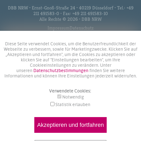
DBB NRW • Ernst-Gnoß-Straße 24 • 40219 Düsseldorf • Tel.: +49
211 491583-0 • Fax: +49 211 491583-10
Alle Rechte © 2026 • DBB NRW
Impressum
Datenschutz
Diese Seite verwendet Cookies, um die Benutzerfreundlichkeit der
Webseite zu verbessern, sowie für Marketingzwecke. Klicken Sie auf
„Akzeptieren und fortfahren", um die Cookies zu akzeptieren oder
klicken Sie auf "Einstellungen bearbeiten", um Ihre
Cookieeinstellungen zu verändern. Unter
unseren
Datenschutzbestimmungen
finden Sie weitere
Informationen und können Ihre Einstellungen jederzeit widerrufen.
Verwendete Cookies:
Notwendig
Statistik erlauben
Akzeptieren und fortfahren