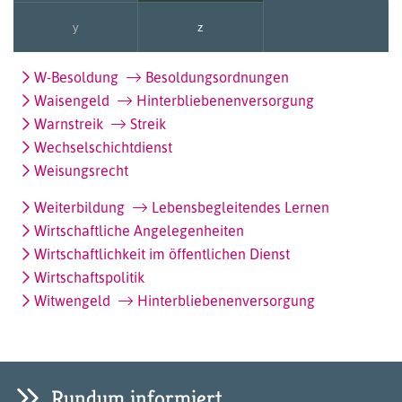
y
z
W-Besoldung
Besoldungsordnungen
Waisengeld
Hinterbliebenenversorgung
Warnstreik
Streik
Wechselschichtdienst
Weisungsrecht
Weiterbildung
Lebensbegleitendes Lernen
Wirtschaftliche Angelegenheiten
Wirtschaftlichkeit im öffentlichen Dienst
Wirtschaftspolitik
Witwengeld
Hinterbliebenenversorgung
Rundum informiert